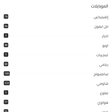
الموبايلات
إنفينيكس
76
ابل ايفون
34
اخبار
1
اوبو
93
تسريبات
1
ريلمي
63
سامسونج
105
شاومي
123
متنوع
1
هواوي
77
هونر
55