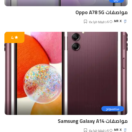
اوبو
مواصفات Oppo A78 5G
6 دقيقة قراءة
MR X
Posted
by
4
سامسونج
مواصفات Samsung Galaxy A14
6 دقيقة قراءة
MR X