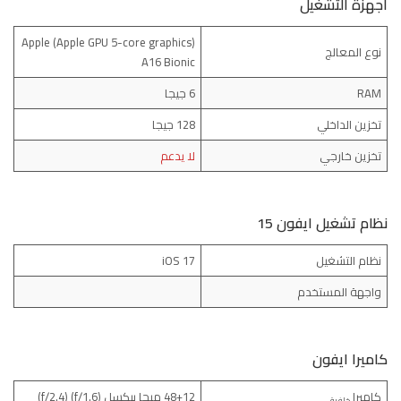
أجهزة التشغيل
(Apple GPU 5-core graphics) Apple
نوع المعالج
A16 Bionic
RAM
6 جيجا
تخزين الداخلي
128 جيجا
تخزين خارجي
لا يدعم
نظام تشغيل ايفون 15
نظام التشغيل
iOS 17
واجهة المستخدم
كاميرا ايفون
كاميرا
48+12 ميجا بيكسل (f/1.6) (f/2.4)
خلفية