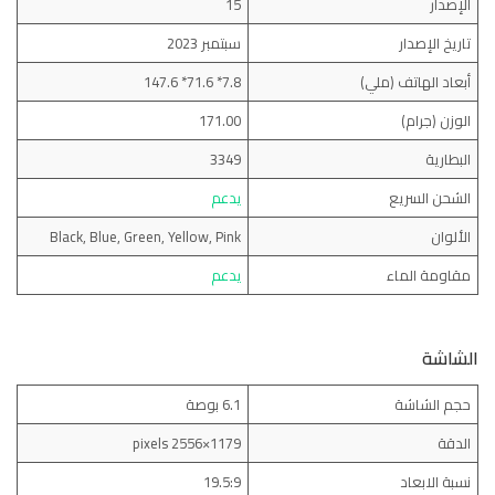
الإصدار
15
تاريخ الإصدار
سبتمبر 2023
أبعاد الهاتف (ملي)
7.8* 71.6* 147.6
الوزن (جرام)
171.00
البطارية
3349
الشحن السريع
يدعم
الألوان
Black, Blue, Green, Yellow, Pink
مقاومة الماء
يدعم
الشاشة
حجم الشاشة
6.1 بوصة
الدقة
1179×2556 pixels
نسبة الابعاد
19.5:9