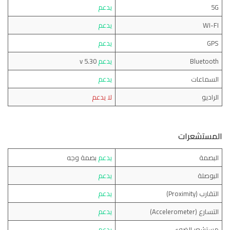
5G
يدعم
WI-FI
يدعم
GPS
يدعم
Bluetooth
يدعم
v 5.30
السماعات
يدعم
الراديو
لا يدعم
المستشعرات
البصمة
يدعم
بصمة وجه
البوصلة
يدعم
التقارب (Proximity)
يدعم
التسارع (Accelerometer)
يدعم
مستشعر الضوء
يدعم