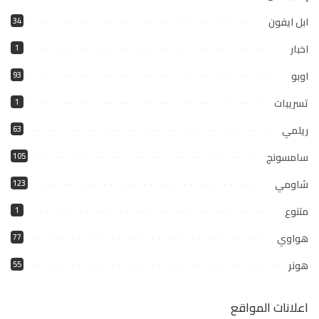
ابل ايفون
34
اخبار
1
اوبو
93
تسريبات
1
ريلمي
63
سامسونج
105
شاومي
123
متنوع
1
هواوي
77
هونر
55
اعلانات المواقع