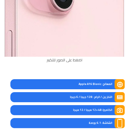
اضغط على الصور للتكبير
المعالج: Apple A16 Bionic
التخزين / الرام : 128 جيجا / 6 جيجا
الكاميرا: 48+12 ميجا / 12 ميجا
الشاشة: 6.1 بوصة