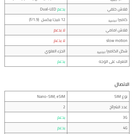
فلاش خلفي
يدعم
Dual-LED
كاميرا
12 ميجا بيكسل (f/1.9)
امامية
فلاش امامي
لا يدعم
slow motion
لا يدعم
شكل الكاميرا
الجزء العلوي
امامية
التعرف على الوجه
يدعم
الاتصال
نوع SIM
Nano-SIM, eSIM
عدد الشرائح
2
3G
يدعم
4G
يدعم