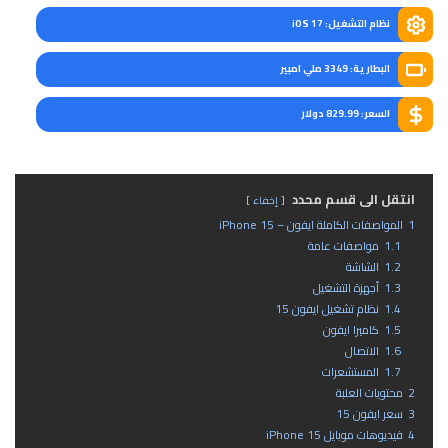
نظام التشغيل: iOS 17
البطارية: 3349 ملي امبير
السعر: 829.99 دولار
انتقل الى قسم محدد
إخفاء
1
المواصفات الكاملة ايفون – iPhone 15
1.1
مواصفات عامة
1.2
الشاشة
1.3
أجهزة التشغيل
1.4
نظام تشغيل ايفون 15
1.5
كاميرا ايفون
1.6
الاتصال
1.7
المستشعرات
2
محتويات العلبة
3
سعر ايفون 15
4
فيديوهات موبايل iPhone 15