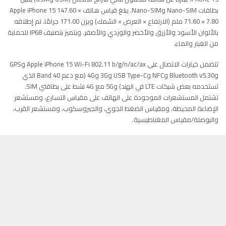
بطاقات Nano-SIM وNano-SIM. يبلغ قياس هاتف Apple iPhone 15 147.60 ×
71.60 × 7.80 ملم (الارتفاع × العرض × السُمك) ويزن 171.00 جرامًا. تم إطلاقه
بالألوان الأسود والأزرق والأخضر والوردي والأصفر. ويتميز بتصنيف IP68 للحماية
من الغبار والماء.
تتضمن خيارات الاتصال على Apple iPhone 15 Wi-Fi 802.11 b/g/n/ac/ax وGPS
وBluetooth v5.30 وNFC وUSB Type-C و3G و4G (مع دعم Band 40 الذي
تستخدمه بعض شبكات LTE في الهند) و5G مع 4G نشط على بطاقتي SIM.
تشتمل المستشعرات الموجودة على الهاتف على مقياس التسارع، ومستشعر
الإضاءة المحيطة، ومقياس الضغط الجوي، والجيروسكوب، ومستشعر القرب،
والبوصلة/مقياس المغناطيسية.