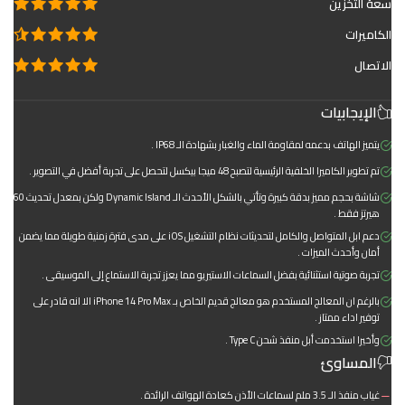
سعة التخزين
الكاميرات
الاتصال
الإيجابيات
يتميز الهاتف بدعمه لمقاومة الماء والغبار بشهادة الـ IP68 .
تم تطوير الكاميرا الخلفية الرئيسية لتصبح 48 ميجا بيكسل لتحصل على تجربة أفضل في التصوير .
شاشة بحجم مميز بدقة كبيرة وتأتي بالشكل الأحدث الـ Dynamic Island ولكن بمعدل تحديث 60
هيرتز فقط .
دعم ابل المتواصل والكامل لتحديثات نظام التشغيل iOS على مدى فترة زمنية طويلة مما يضمن
أمان وأحدث الميزات .
تجربة صوتية استثنائية بفضل السماعات الاستيريو مما يعزز تجربة الاستماع إلى الموسيقى .
بالرغم ان المعالج المستخدم هو معالج قديم الخاص بـ iPhone 14 Pro Max الا انه قادر على
توفير اداء ممتاز .
وأخيرا استخدمت أبل منفذ شحن Type C .
المساوئ
غياب منفذ الـ 3.5 ملم لسماعات الأذن كعادة الهواتف الرائدة .