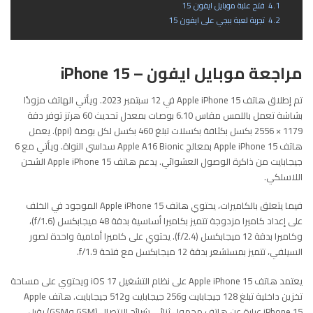
4.1
فتح علبة موبايل ايفون 15
4.2
تجربة لعبة ببجي على ايفون 15
مراجعة موبايل ايفون – iPhone 15
تم إطلاق هاتف Apple iPhone 15 في 12 سبتمبر 2023. ويأتي الهاتف مزودًا
بشاشة تعمل باللمس مقاس 6.10 بوصات بمعدل تحديث 60 هرتز توفر دقة
1179 × 2556 بكسل بكثافة بكسلات تبلغ 460 بكسل لكل بوصة (ppi). يعمل
هاتف Apple iPhone 15 بمعالج Apple A16 Bionic سداسي النواة. ويأتي مع 6
جيجابايت من ذاكرة الوصول العشوائي. يدعم هاتف Apple iPhone 15 الشحن
اللاسلكي.
فيما يتعلق بالكاميرات، يحتوي هاتف Apple iPhone 15 الموجود في الخلف
على إعداد كاميرا مزدوجة تتميز بكاميرا أساسية بدقة 48 ميجابكسل (f/1.6)،
وكاميرا بدقة 12 ميجابكسل (f/2.4). يحتوي على كاميرا أمامية واحدة لصور
السيلفي، تتميز بمستشعر بدقة 12 ميجابكسل مع فتحة f/1.9.
يعتمد هاتف Apple iPhone 15 على نظام التشغيل iOS 17 ويحتوي على مساحة
تخزين داخلية تبلغ 128 جيجابايت و256 جيجابايت و512 جيجابايت. هاتف Apple
iPhone 15 عبارة عن هاتف محمول ثنائي شرائح الاتصال (GSM وGSM) يقبل