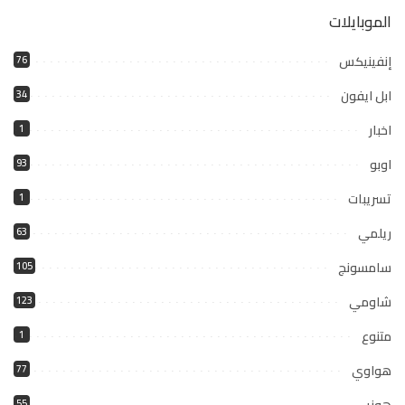
الموبايلات
إنفينيكس
76
ابل ايفون
34
اخبار
1
اوبو
93
تسريبات
1
ريلمي
63
سامسونج
105
شاومي
123
متنوع
1
هواوي
77
هونر
55