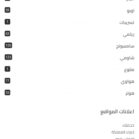
اوبو
93
تسريبات
1
ريلمي
63
سامسونج
105
شاومي
123
متنوع
1
هواوي
77
هونر
55
اعلانات المواقع
خدمتك
خبراء المملكة
امهات مصر