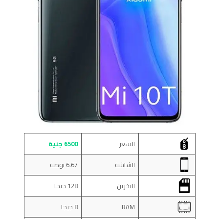
السعر
6500 جنية
الشاشة
6.67 بوصة
التخزين
128 جيجا
RAM
8 جيجا