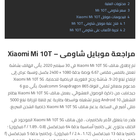
2
محتويات العلبة
3
سعر شاومي Mi 10T
4
فيديوهات موبايل Xiaomi Mi 10T
4.1
فتح علبة موبايل شاومي Mi 10T
4.2
تجربة الألعاب على شاومي Mi 10T
مراجعة موبايل شاومى – Xiaomi Mi 10T
تم إطلاق هاتف Xiaomi Mi 10T 5G في 30 سبتمبر 2020. يأتي الهاتف بشاشة
تعمل باللمس مقاس 6.67 بوصة بدقة 1080 × 2400 بكسل ونسبة عرض إلى
ارتفاع تبلغ 20: 9. شاشة زجاج الغوريلا الرياضية للحماية. Xiaomi Mi 10T 5G
مدعوم بمعالج ثماني النواة Qualcomm Snapdragon 865. يأتي مع 6
جيجابايت من ذاكرة الوصول العشوائي. يعمل هاتف Xiaomi Mi 10T 5G بنظام
التشغيل Android 10 ويتم تشغيله بواسطة بطارية غير قابلة للإزالة تبلغ 5000
مللي أمبير في الساعة. يدعم هاتف Xiaomi Mi 10T 5G خاصية الشحن السريع.
بقدر ما يتعلق الأمر بالكاميرات ، فإن هاتف Xiaomi Mi 10T 5G الموجود في
الخلف يحتوي على كاميرا أساسية بدقة 64 ميجابكسل (f / 1.89 ، 0.8 ميكرون) ؛
كاميرا بدقة 13 ميجابكسل (f / 2.4 ، 1.12 ميكرون) ، وكاميرا بدقة 5 ميجابكسل (f