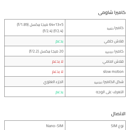
كاميرا شاومى
64+13+5 ميجا بيكسل (f/1.89)
كاميرا
خلفية
(f/2.4) (f/2.4)
فلاش خلفي
يدعم
كاميرا
20 ميجا بيكسل (f/2.2)
امامية
فلاش امامي
لا يدعم
slow motion
لا يدعم
شكل الكاميرا
الجزء العلوي
امامية
التعرف على الوجه
يدعم
الاتصال
نوع SIM
Nano-SIM