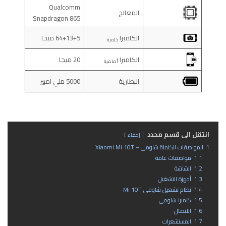
Qualcomm
المعالج
Snapdragon 865
الكاميرا
64+13+5 ميجا
خلفية
الكاميرا
20 ميجا
أمامية
البطارية
5000 ملي امبير
انتقل الى قسم محدد
إخفاء
1
المواصفات الكاملة شاومى – Xiaomi Mi 10T
1.1
مواصفات عامة
1.2
الشاشة
1.3
أجهزة التشغيل
1.4
نظام تشغيل شاومى Mi 10T
1.5
كاميرا شاومى
1.6
الاتصال
1.7
المستشعرات