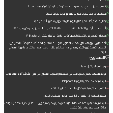
تصميم مميز وعصري جداً مع خامات محترمة جداً ولكن يتم تبصيمه بسهوله .
سماعات خارجية بصوت ستيريو لتقديم تجربة صوتية مميزة .
بطارية تقدم أداء مميز خلال اليوم فلن تحتاج إلى شحنها أكثر من مرة .
أحد أفضل وأرخص الشاشات التي تدعم الـ 144Hz لتقديم أداء مميز جداً ولكن بجودة IPS .
يمكنك التحكم في الأجهزة الكهربائية عن طريق هاتفك بفضل الـ IR Blaster .
أحد أقوى الهواتف التي يمكنك الحصول عليها .. فالمعالج يقدم أداء مميز جداً بالأخص في
الألعاب الثقيلة فهو أفضل معالج لدى كوالكم حاليا .. وهو أرخص هاتف حاليا بهذا المعالج
الرائد .
المساوئ
وزن الموبايل ثقيل نسبيا .
يوجد مشكلة ببعض الموبايلات في مستشعر التقارب المسؤل عن غلق الشاشة أثناء المكالمات .
لا يدعم عدسة الكاميرا الزوم الـ Telephoto .
الكاميرا الخلفية بارزة بشكل ملحوظ عن ظهر الهاتف .
يفتقد الهاتف إلى منفذ الـ 3.5 ملم الخاص بسماعات الاذن .
لا يدعم إمكانية زيادة المساحة التخزينية عن طريق كارت ميموري .. كما أن أكبر نسخة من الهاتف
بـ 128 جيجا مساحة داخلية فقط .