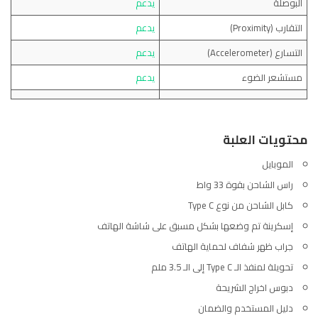
البوصلة
يدعم
التقارب (Proximity)
يدعم
التسارع (Accelerometer)
يدعم
مستشعر الضوء
يدعم
محتويات العلبة
الموبايل
راس الشاحن بقوة 33 واط
كابل الشاحن من نوع Type C
إسكرينة تم وضعها بشكل مسبق على شاشة الهاتف
جراب ظهر شفاف لحماية الهاتف
تحويلة لمنفذ الـ Type C إلى الـ 3.5 ملم
دبوس اخراج الشريحة
دليل المستخدم والضمان