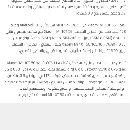
/ 2.4 ، 1.12 ميكرون). يحتوي إعداد الكاميرا الخلفية على ضبط تلقائي للصورة.
تتميز بكاميرا أمامية بدقة 20 ميجابكسل لالتقاط صور سيلفي بفتحة عدسة f /
2.2 وحجم بكسل يبلغ 0.8 ميكرون.
يعمل Xiaomi Mi 10T 5G على تشغيل MIUI 12 استنادًا إلى Android 10 وحزم
128 جيجا بايت من التخزين المدمج. Xiaomi Mi 10T 5G هو هاتف محمول ثنائي
الشريحة (GSM و GSM) يقبل بطاقات Nano-SIM و Nano-SIM. يبلغ قياس
Xiaomi Mi 10T 5G 165.10 × 76.40 × 9.33 ملم (الارتفاع × العرض × السمك)
ويزن 216.00 جرامًا. تم إطلاقه بألوان الأسود الكوني والفضي القمري.
تشمل خيارات الاتصال على Xiaomi Mi 10T 5G Wi-Fi 802.11 a / b / g / n / ac /
ax و GPS و Bluetooth v5.10 و NFC والأشعة تحت الحمراء و USB Type-C و 3G
و 4G (مع دعم النطاق 40 تستخدمه بعض شبكات LTE في الهند) و 5 G. تتضمن
المستشعرات الموجودة بالهاتف مقياس التسارع ، ومستشعر الإضاءة المحيطة
، والبوصلة / مقياس المغناطيسية ، والجيروسكوب ، ومستشعر القرب ،
ومستشعر بصمات الأصابع. يدعم هاتف Xiaomi Mi 10T 5G فتح الوجه.