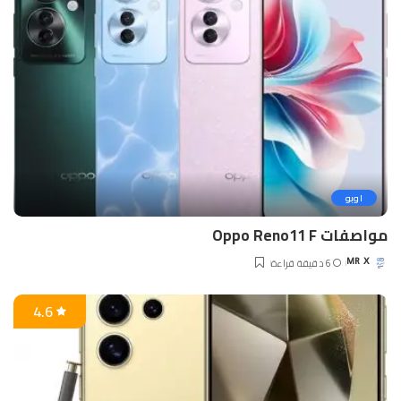
اوبو
مواصفات Oppo Reno11 F
6 دقيقة قراءة
MR X
Posted
by
4.6