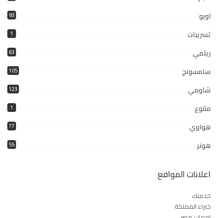
اوبو
93
تسريبات
1
ريلمي
63
سامسونج
105
شاومي
123
متنوع
1
هواوي
77
هونر
55
اعلانات المواقع
خدمتك
خبراء المملكة
امهات مصر