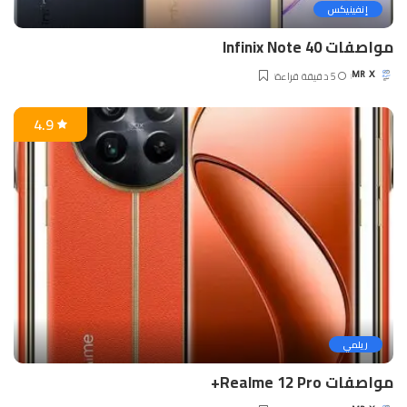
إنفينيكس
مواصفات Infinix Note 40
5 دقيقة قراءة
MR X
Posted
by
4.9
ريلمي
مواصفات Realme 12 Pro+