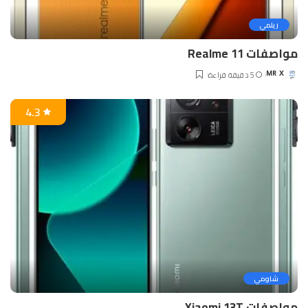
ريلمي
مواصفات Realme 11
5 دقيقة قراءة
MR X
Posted
by
4.3
شاومي
مواصفات Xiaomi 13T