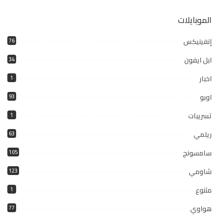
الموبايلات
إنفينيكس
76
ابل ايفون
34
اخبار
1
اوبو
93
تسريبات
1
ريلمي
63
سامسونج
105
شاومي
123
متنوع
1
هواوي
77