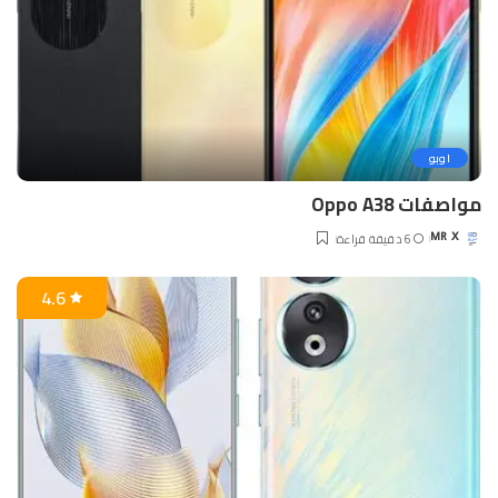
اوبو
مواصفات Oppo A38
6 دقيقة قراءة
MR X
Posted
by
4.6