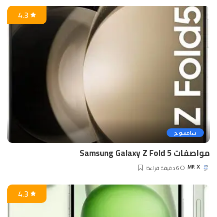
by
4.3
سامسونج
مواصفات Samsung Galaxy Z Fold 5
6 دقيقة قراءة
MR X
Posted
by
4.3