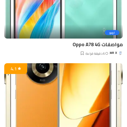
اوبو
مواصفات Oppo A78 4G
6 دقيقة قراءة
MR X
Posted
by
4.1