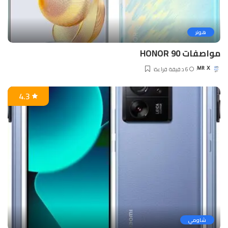
هونر
مواصفات HONOR 90
6 دقيقة قراءة
MR X
Posted
by
4.3
شاومي