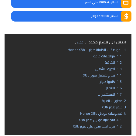
البطارية: 4500 ملي امبير
السعر: 199.00 دولار
انتقل الى قسم محدد
إخفاء
1
المواصفات الكاملة هونر – Honor X8b
1.1
مواصفات عامة
1.2
الشاشة
1.3
أجهزة التشغيل
1.4
نظام تشغيل هونر X8b
1.5
كاميرا هونر
1.6
الاتصال
1.7
المستشعرات
2
محتويات العلبة
3
سعر هونر X8b
4
فيديوهات موبايل Honor X8b
4.1
فتح علبة موبايل هونر X8b
4.2
تجربة لعبة ببجي على هونر X8b