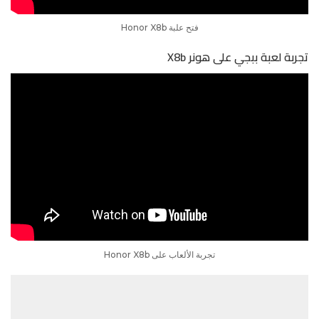
فتح علبة Honor X8b
تجربة لعبة ببجي على هونر X8b
تجربة الألعاب على Honor X8b