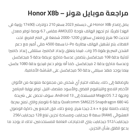
مراجعة موبايل هونر – Honor X8b
يصل إصدار Honor X8b في ديسمبر 2023 بسعر 210 دولارات (17490 روبية في
الهند) تقريبًا. تم تجهيز الهاتف بلوحة AMOLED مقاس 6.7 بوصة توفر معدل
تحديث 90 هرتز ومعدل سطوع 1200-2000 شمعة في المتر المربع. تحت
الغطاء، يتم تشغيل الهاتف ببطارية Li-Po بسعة 4500 مللي أمبير مع دعم
الشحن السريع بقوة 35 وات. فيما يتعلق بإعداد الكاميرا، ستتلقى إعداد كاميرا
ثلاثية بدقة 108 ميجابكسل يتضمن عدسة ماكرو عريضة بدقة 5 ميجابكسل
وعدسة ماكرو بدقة 2 ميجابكسل. كما أنه يوفر دعم فيديو بدقة 1080 بكسل،
بينما يوجد منفذ سيلفي بدقة 50 ميجابكسل على الشاشة الأمامية.
بالإضافة إلى ذلك، يمكنك اختيار أي شخص من مجموعة متنوعة من الألوان
الأخضر اللامع والتيتانيوم الفضي والأسود منتصف الليل. توفر نهاية البرنامج
واجهة MagicOS 7.2 المستندة إلى Android 13. سوف تحصل على شريحة
Qualcomm SM6225 Snapdragon 680 4G بدقة 6 نانومتر والتي تمنح سرعة
إخفاء كاملة تبلغ 4 × 2.4 جيجا هرتز. ومع ذلك، فإن الجمع بين ذاكرة الوصول
العشوائي (RAM) سعة 8 جيجابايت ومساحة تخزين تبلغ 128 جيجابايت/256
جيجابايت/512 جيجابايت يلبي الاحتياجات العامة للمستخدمين، لذلك لا يوجد ما
يدعو للقلق بشأن التخزين.