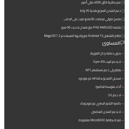
عمر بطارية لائق 4500 مللي أمبير.
دعم الشحن السريع بقدرة 35 واط.
ماسح ضوئي لبصمات الأصابع مثبت على الجانب.
شاشة FHD AMOLED مع معدل تحديث 90 هرتز.
نظام التشغيل Android 13 مع واجهة المستخدم MagicOS 7.2.
المساوئ
بدون حماية زجاج الغوريلا.
لا يدعم تثبيت Gyro-EIS
يفتقر إلى دعم مستشعر NFC.
تسجيل الفيديو بدقة 4K غير موجود.
أداء متوسط للكاميرا.
لا دعم 5G.
كاميرا التكبير البصري غير موجودة.
لا يدعم الشحن العكسي.
فتحة بطاقة MicroSDXC مفقودة.