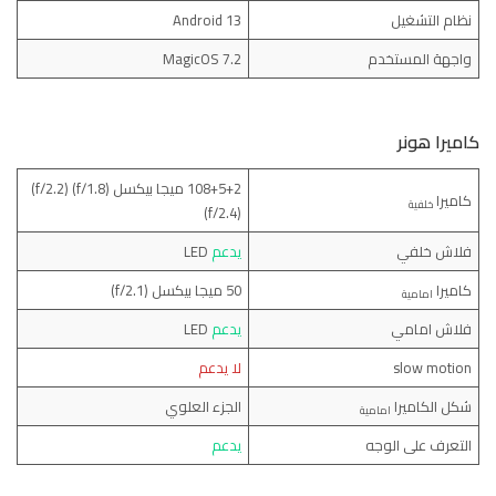
نظام التشغيل
Android 13
واجهة المستخدم
MagicOS 7.2
كاميرا هونر
108+5+2 ميجا بيكسل (f/1.8) (f/2.2)
كاميرا
خلفية
(f/2.4)
فلاش خلفي
يدعم
LED
كاميرا
50 ميجا بيكسل (f/2.1)
امامية
فلاش امامي
يدعم
LED
slow motion
لا يدعم
شكل الكاميرا
الجزء العلوي
امامية
التعرف على الوجه
يدعم