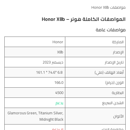
مواصفات Honor X8b
المواصفات الكاملة هونر – Honor X8b
مواصفات عامة
الماركة
Honor
الإصدار
X8b
تاريخ الإصدار
ديسمبر 2023
أبعاد الهاتف (ملي)
6.8 *74.6 * 161.1
الوزن (جرام)
166.0
البطارية
4500
الشحن السريع
يدعم
Glamorous Green, Titanium Silver,
الألوان
Midnight Black
مقاومة الماء
لا يدعم