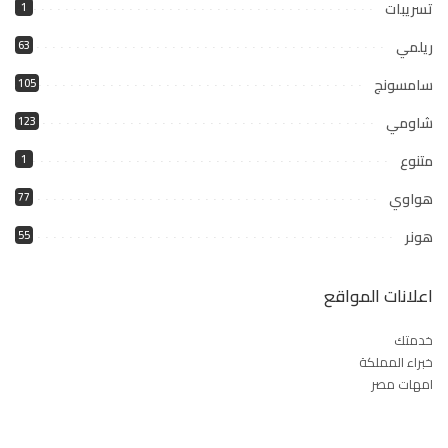
تسريبات
1
ريلمي
63
سامسونج
105
شاومي
123
متنوع
1
هواوي
77
هونر
55
اعلانات المواقع
خدمتك
خبراء المملكة
امهات مصر