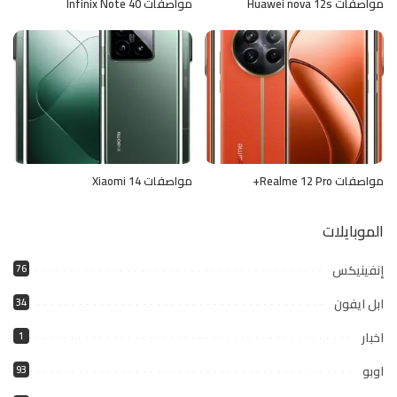
مواصفات Huawei nova 12s
مواصفات Infinix Note 40
مواصفات Realme 12 Pro+
مواصفات Xiaomi 14
الموبايلات
إنفينيكس
76
ابل ايفون
34
اخبار
1
اوبو
93