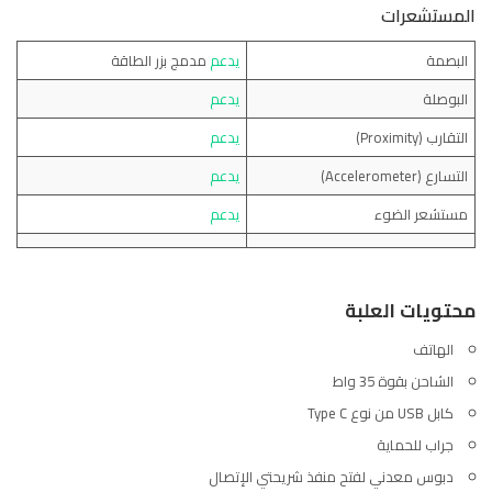
المستشعرات
البصمة
يدعم
مدمج بزر الطاقة
البوصلة
يدعم
التقارب (Proximity)
يدعم
التسارع (Accelerometer)
يدعم
مستشعر الضوء
يدعم
محتويات العلبة
الهاتف
الشاحن بقوة 35 واط
كابل USB من نوع Type C
جراب للحماية
دبوس معدني لفتح منفذ شريحتي الإتصال