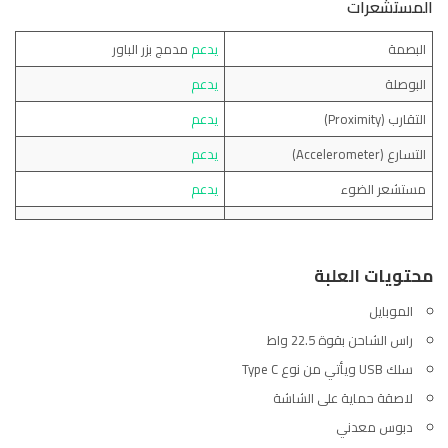
المستشعرات
البصمة
يدعم
مدمج بزر الباور
البوصلة
يدعم
التقارب (Proximity)
يدعم
التسارع (Accelerometer)
يدعم
مستشعر الضوء
يدعم
محتويات العلبة
الموبايل
راس الشاحن بقوة 22.5 واط
سلك USB ويأتي من نوع Type C
لاصقة حماية على الشاشة
دبوس معدني