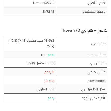
نظام التشغيل
HarmonyOS 2.0
واجهة المستخدم
EMUI 12
كاميرا – هواوي Nova Y70
48+5+2 ميجا بيكسل (f/1.8) (f/2.2)
كاميرا
خلفية
(f/2.4)
فلاش خلفي
يدعم
LED
كاميرا
8 ميجا بيكسل (f/2.0)
امامية
فلاش امامي
لا يدعم
slow motion
لا يدعم
شكل الكاميرا
الجزء العلوي
امامية
التعرف على الوجه
يدعم