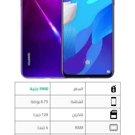
السعر
5900 جنية
الشاشة
6.75 بوصة
التخزين
128 جيجا
RAM
4 جيجا