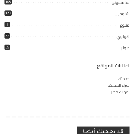
سامسونج
105
شاومي
123
متنوع
1
هواوي
77
هونر
55
اعلانات المواقع
خدمتك
خبراء المملكة
امهات مصر
قد يعجبك أيضا