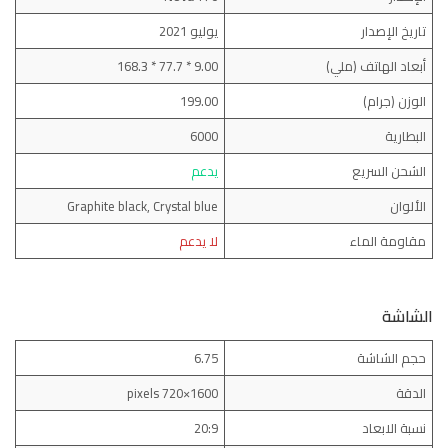
تاريخ الإصدار
يوليو 2021
أبعاد الهاتف (ملي)
9.00 * 77.7 * 168.3
الوزن (جرام)
199.00
البطارية
6000
الشحن السريع
يدعم
الألوان
Graphite black, Crystal blue
مقاومة الماء
لا يدعم
الشاشة
حجم الشاشة
6.75
الدقة
1600×720 pixels
نسبة الابعاد
20:9