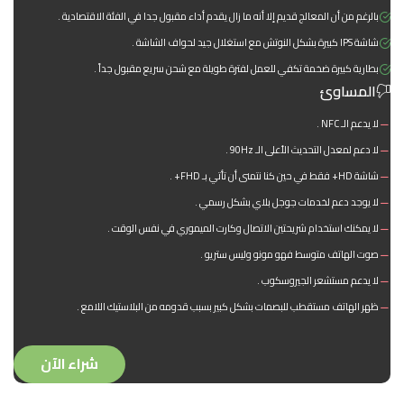
بالرغم من أن المعالج قديم إلا أنه ما زال يقدم أداء مقبول جدا في الفئة الاقتصادية .
شاشة IPS كبيرة بشكل النوتش مع استغلال جيد لحواف الشاشة .
بطارية كبيرة ضخمة تكفي للعمل لفترة طويلة مع شحن سريع مقبول جداً .
المساوئ
لا يدعم الـ NFC .
لا دعم لمعدل التحديث الأعلى الـ 90Hz .
شاشة HD+ فقط في حين كنا نتمنى أن تأتي بـ FHD+ .
لا يوجد دعم لخدمات جوجل بلاي بشكل رسمي .
لا يمكنك استخدام شريحتين الاتصال وكارت الميموري في نفس الوقت .
صوت الهاتف متوسط فهو مونو وليس ستريو .
لا يدعم مستشعر الجيروسكوب .
ظهر الهاتف مستقطب للبصمات بشكل كبير بسبب قدومه من البلاستيك اللامع .
شراء الآن