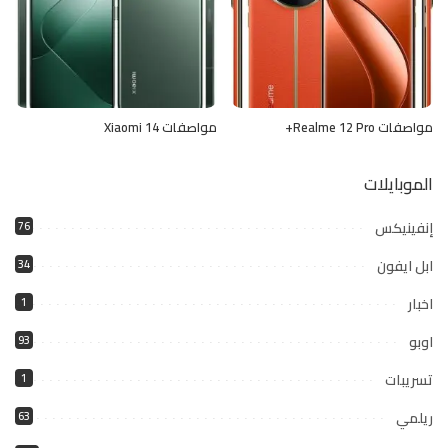
مواصفات Realme 12 Pro+
مواصفات Xiaomi 14
الموبايلات
إنفينيكس
76
ابل ايفون
34
اخبار
1
اوبو
93
تسريبات
1
ريلمي
63