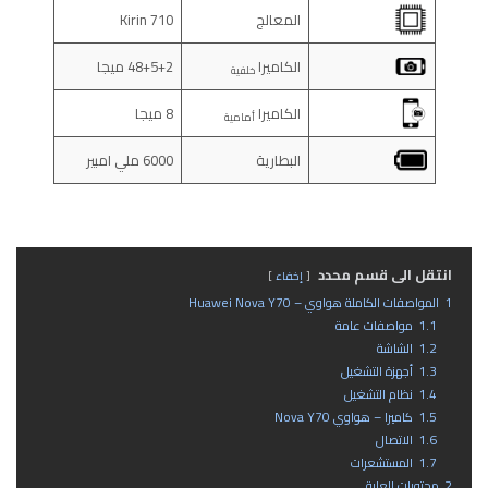
المعالج
Kirin 710
الكاميرا
48+5+2 ميجا
خلفية
الكاميرا
8 ميجا
أمامية
البطارية
6000 ملي امبير
انتقل الى قسم محدد
إخفاء
1
المواصفات الكاملة هواوي – Huawei Nova Y70
1.1
مواصفات عامة
1.2
الشاشة
1.3
أجهزة التشغيل
1.4
نظام التشغيل
1.5
كاميرا – هواوي Nova Y70
1.6
الاتصال
1.7
المستشعرات
2
محتويات العلبة