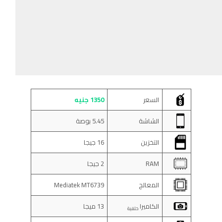
السعر
1350 جنيه
الشاشة
5.45 بوصة
التخزين
16 جيجا
RAM
2 جيجا
المعالج
Mediatek MT6739
الكاميرا
13 ميجا
خلفية