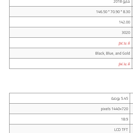
مايو 2018
8.30 * 70.90 * 146.50
142.00
3020
لا يدعم
Black, Blue, and Gold
لا يدعم
5.45 بوصة
720×1440 pixels
18:9
LCD TFT