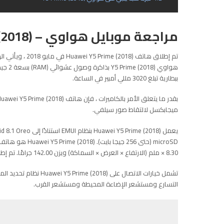
مراجعة موبايل هواوي – Huawei Y5 Prime (2018)
ببطارية تبلغ 3020 مللي أمبير في الساعة.
ميجابكسل لالتقاط صور سيلفي.
× 8.30 ملم (الارتفاع × العرض × السماكة) ويزن 142.00 جرامًا. تم إطلاقه بألوان الأسود والأزرق والذهبي.
التسارع ومستشعر الإضاءة المحيطة ومستشعر القرب.