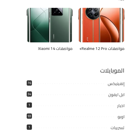
مواصفات Realme 12 Pro+
مواصفات Xiaomi 14
الموبايلات
إنفينيكس
76
ابل ايفون
34
اخبار
1
اوبو
93
تسريبات
1