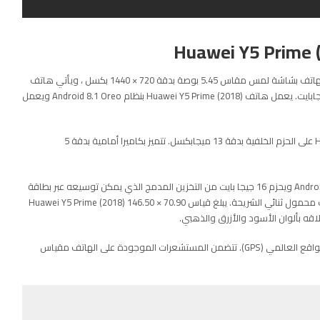
تم إطلاق هاتف Huawei Y5 Prime (2018) في مايو 2018 ، ويأتي الهاتف بشاشة لمس مقاس 5.45 بوصة بدقة 720 × 1440 بكسل ، ويأتي هاتف
هواوي Y5 Prime (2018) بذاكرة وصول عشوائي (RAM) بسعة 2 جيجابايت. يعمل هاتف Huawei Y5 Prime (2018) بنظام Android 8.1 Oreo ويعمل
بقدر ما يتعلق الأمر بالكاميرات ، فإن هاتف Huawei Y5 Prime (2018) على الحزم الخلفية بدقة 13 ميجابكسل. تتميز بكاميرا أمامية بدقة 5
يعمل Huawei Y5 Prime (2018) بنظام EMUI استنادًا إلى Android 8.1 Oreo ويحزم 16 جيجا بايت من التخزين المدمج الذي يمكن توسيعه عبر بطاقة
microSD (حتى 256 جيجا بايت). Huawei Y5 Prime (2018) هو هاتف محمول ثنائي الشريحة. يبلغ قياس Huawei Y5 Prime (2018) 146.50 × 70.90
تشمل خيارات الاتصال على Huawei Y5 Prime (2018) نظام تحديد المواقع العالمي (GPS). تتضمن المستشعرات الموجودة على الهاتف مقياس