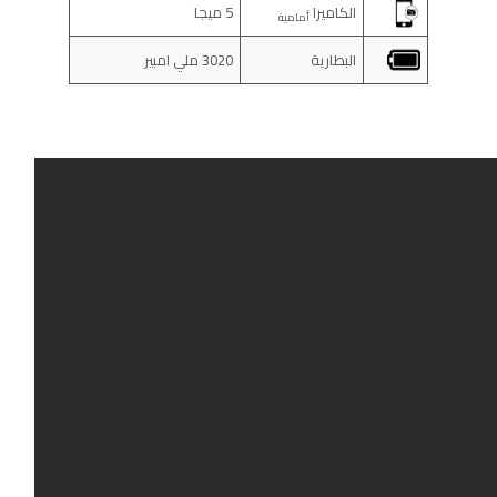
الكاميرا
5 ميجا
أمامية
البطارية
3020 ملي امبير