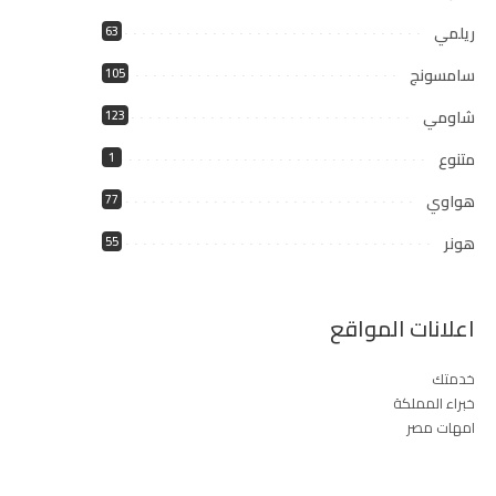
ريلمي
63
سامسونج
105
شاومي
123
متنوع
1
هواوي
77
هونر
55
اعلانات المواقع
خدمتك
خبراء المملكة
امهات مصر