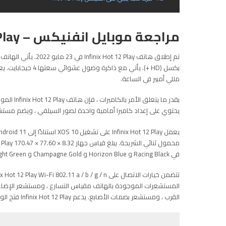
مراجعة موبايل انفنيكس – Infinix Hot 12 Play
مللي أمبير في الساعة.
يحتوي على إعداد كاميرا أمامية واحدة لصور السيلفي ، ويضم مستشعر 8 ميجابكسل بفتحة عدسة 2.0
في Racing Black و Horizon Blue و Champagne Gold و Daylight Green. الألوان.
المستشعرات الموجودة بالهاتف مقياس التسارع ، ومستشعر الإضاء
القرب ، ومستشعر بصمات الأصابع. يدعم Infinix Hot 12 Play فتح الوجه.