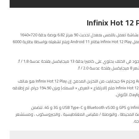
تم إطلاق هاتف Infinix Hot 12 Play في 23 مايو 2022. يأتي الهاتف بشاشة تعمل باللمس بمعدل تحديث 90 هرتز 6.82 بوصة بدقة 720×1640
بكسل (HD +). يأتي مع ذاكرة وصول عشوائي سعتها 4 جيجابايت. يعمل Infinix Hot 12 Play بنظام Android 11 ويتم تشغيله بواسطة بطارية 6000
بقدر ما يتعلق الأمر بالكاميرات ، فإن هاتف Infinix Hot 12 Play الموجود في الخلف يحتوي على كاميرا بدقة 13 ميجابكسل بفتحة عدسة f / 1.8.
f / .
يعمل Infinix Hot 12 Play على تشغيل XOS 10 استنادًا إلى Android 11 وحزم 64 جيجابايت من التخزين المدمج. إن Infinix Hot 12 Play هو هاتف
محمول ثنائي الشريحة. يبلغ قياس جهاز Infinix Hot 12 Play 170.47 × 77.60 × 8.32 ملم (الارتفاع × العرض × السمك) ويزن 194.90 جرام. تم إطلاقه
تتضمن خيارات الاتصال على Infinix Hot 12 Play Wi-Fi 802.11 a / b / g / n و GPS و Bluetooth v5.00 و USB Type-C و 3G و 4G. تتضمن
ة المحيطة ، والبوصلة / مقياس المغناطيسية ، والجيروسكوب ، ومستشعر