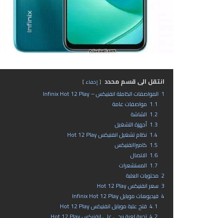
انتقل الى قسم محدد
إخفاء
1
المواصفات الكاملة انفنيكس – Infinix Hot 12 Play
1.1
مواصفات عامة
1.2
الشاشة
1.3
أجهزة التشغيل
1.4
نظام تشغيل انفنيكس Hot 12 Play
1.5
كاميراانفنيكس
1.6
الاتصال
1.7
المستشعرات
2
محتويات العلبة
3
سعر انفنيكس Hot 12 Play
4
فيديوهات موبايل Infinix Hot 12 Play
4.1
فتح علبة موبايل انفنيكس Hot 12 Play
4.2
تجربة لعبة ببجي على انفنيكس Hot 12 Play