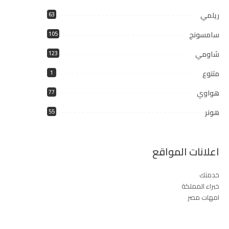
ريلمي
63
سامسونج
105
شاومي
123
متنوع
1
هواوي
77
هونر
55
اعلانات المواقع
خدمتك
خبراء المملكة
امهات مصر