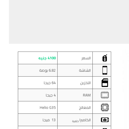
السعر
4100 جنيه
الشاشة
6.82 بوصة
التخزين
64 جيجا
RAM
4 جيجا
المعالج
Helio G35
الكاميرا
13 ميجا
خلفية