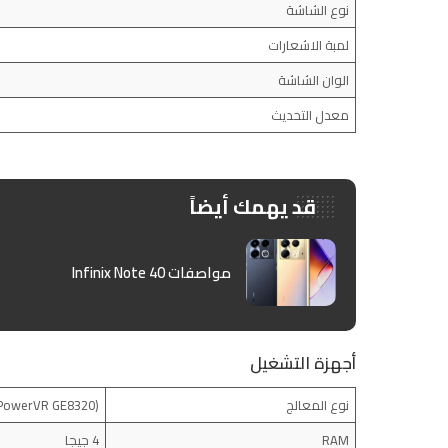
نوع الشاشة
لمبة الاشعارات
الوان الشاشة
معدل التحديث
قد يهمك أيضاً
مواصفات Infinix Note 40
أجهزة التشغيل
نوع المعالج
(Helio G35 (PowerVR GE8320
RAM
4 جيجا