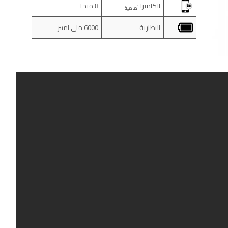
الكاميرا
8 ميجا
أمامية
البطارية
6000 ملي امبير