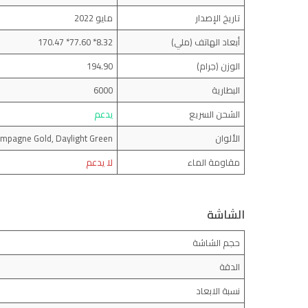
تاريخ الإصدار
مايو 2022
أبعاد الهاتف (ملي)
8.32* 77.60* 170.47
الوزن (جرام)
194.90
البطارية
6000
الشحن السريع
يدعم
الألوان
ampagne Gold, Daylight Green.
مقاومة الماء
لا يدعم
الشاشة
حجم الشاشة
الدقة
نسبة الابعاد