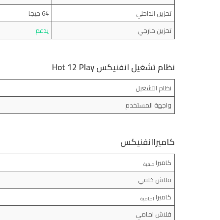
تخزين الداخلي
64 جيجا
تخزين خارجي
يدعم
نظام تشغيل انفنيكس Hot 12 Play
نظام التشغيل
واجهة المستخدم
كاميراانفنيكس
كاميرا
خلفية
فلاش خلفي
كاميرا
امامية
فلاش امامي