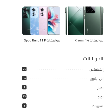
مواصفات Xiaomi 14
مواصفات Oppo Reno11 F
الموبايلات
إنفينيكس
76
ابل ايفون
34
اخبار
1
اوبو
93
تسريبات
1