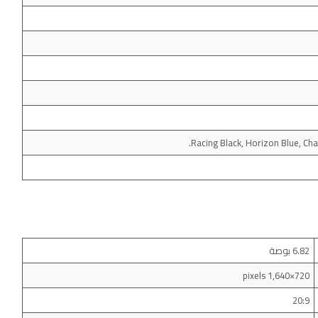
Racing Black, Horizon Blue, Ch
6.82 بوصة
720×1,640 pixels
20:9