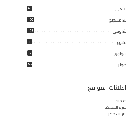
ريلمي
63
سامسونج
105
شاومي
123
متنوع
1
هواوي
77
هونر
55
اعلانات المواقع
خدمتك
خبراء المملكة
امهات مصر