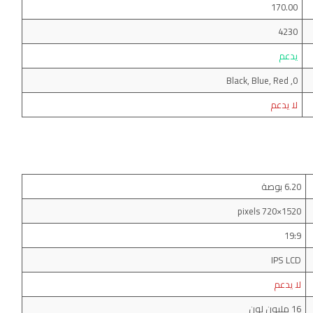
170.00
4230
يدعم
0, Black, Blue, Red
لا يدعم
6.20 بوصة
1520×720 pixels
19:9
IPS LCD
لا يدعم
16 مليون لون