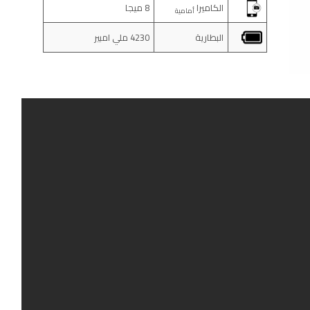
الكاميرا
8 ميجا
أمامية
البطارية
4230 ملي امبير