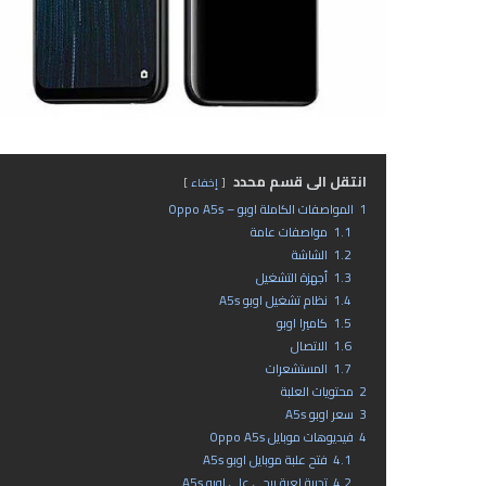
انتقل الى قسم محدد
إخفاء
1
المواصفات الكاملة اوبو – Oppo A5s
1.1
مواصفات عامة
1.2
الشاشة
1.3
أجهزة التشغيل
1.4
نظام تشغيل اوبو A5s
1.5
كاميرا اوبو
1.6
الاتصال
1.7
المستشعرات
2
محتويات العلبة
3
سعر اوبو A5s
4
فيديوهات موبايل Oppo A5s
4.1
فتح علبة موبايل اوبو A5s
4.2
تجربة لعبة ببجي علي اوبو A5s