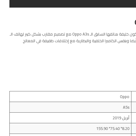
تنتج شركة Oppo لنا هاتفها الاقتصادي الجديد وهو الـ Oppo A5s ليكون خليفة هاتفها السابق الـ Oppo A3s مع تصميم مقارب بشكل كبير لهاتف الـ
Opp حيث يأتي بنفس الشاشة النوتش بل وبنفس دقتها الـ HD+ أيضا وبنفس الكاميرا الخلفية والبطارية مع إختلافات طفيفة في المعالج
Oppo
A5s
أبريل 2019
8.20* 75.40* 155.90