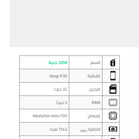
السعر
2250 جنية
الشاشة
6.50 بوصة
التخزين
32 جيجا
RAM
3 جيجا
المعالج
MediaTek Helio P35
الكاميرا
13+2 ميجا
خلفية