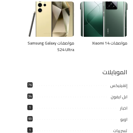
مواصفات Xiaomi 14
مواصفات Samsung Galaxy
S24 Ultra
الموبايلات
إنفينيكس
76
ابل ايفون
34
اخبار
1
اوبو
93
تسريبات
1