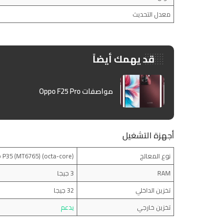
معدل التحديث
قد يهمك أيضاً
مواصفات Oppo F25 Pro
أجهزة التشغيل
نوع المعالج
(octa-core) MediaTek Helio P35 (MT6765)
RAM
3 جيجا
تخزين الداخلي
32 جيجا
تخزين خارجي
يدعم