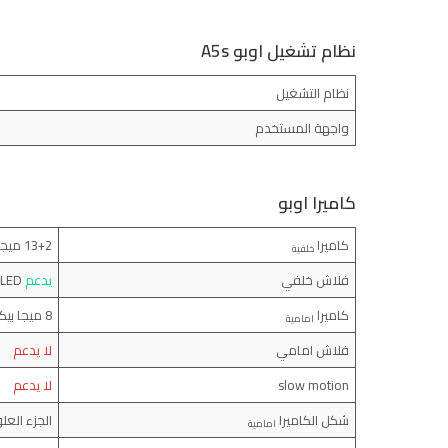
نظام تشغيل اوبو A5s
نظام التشغيل
واجهة المستخدم
كاميرا اوبو
كاميرا
13+2 ميجا بيكسل (f/2.2) (f/2.4)
خلفية
فلاش خلفي
يدعم
LED
كاميرا
8 ميجا بيكسل (f/2.0)
امامية
فلاش امامي
لا يدعم
slow motion
لا يدعم
شكل الكاميرا
الجزء الع
امامية