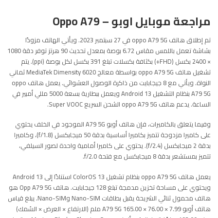
مراجعة موبايل اوبو – Oppo A79
تم إطلاق هاتف oppo A79 5G في 27 سبتمبر 2023. ويأتي الهاتف مزودًا
بشاشة تعمل باللمس مقاس 6.72 بوصة بمعدل تحديث 90 هرتز توفر دقة 1080
× 2400 بكسل (FHD+) بكثافة بكسلات تبلغ 391 بكسل لكل بوصة (ppi). يتم
تشغيل هاتف oppo A79 5G بواسطة معالج MediaTek Dimensity 6020 ثماني
النواة. ويأتي مع 8 جيجابايت من ذاكرة الوصول العشوائي. يعمل هاتف oppo
A79 5G بنظام التشغيل Android 13 ويعمل ببطارية بسعة 5000 مللي أمبير في
الساعة. يدعم هاتف oppo A79 5G الشحن السريع Super VOOC.
وفيما يتعلق بالكاميرات، فإن هاتف أوبو A79 5G الموجود في الخلف يحتوي
على كاميرا مزدوجة تتميز بكاميرا أساسية بدقة 50 ميجابكسل (f/1.8)، وكاميرا
بدقة 2 ميجابكسل (f/2.4). يحتوي على كاميرا أمامية واحدة لصور السيلفي،
تتميز بمستشعر بدقة 8 ميجابكسل مع فتحة f/2.0.
يعمل هاتف oppo A79 5G بنظام تشغيل ColorOS 13 استنادًا إلى Android 13
ويحتوي على مساحة تخزين مدمجة تبلغ 128 جيجابايت. هاتف Opp A79 5G هو
هاتف محمول ثنائي الشريحة يقبل بطاقات Nano-SIM وNano-SIM. يبلغ قياس
هاتف أوبو A79 5G 165.00 × 76.00 × 7.99 ملم (الارتفاع × العرض × السُمك)