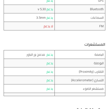
GPS
يدعم
Bluetooth
يدعم
v 5.30
السماعات
يدعم
3.5mm
FM
لا يدعم
المستشعرات
البصمة
يدعم
مدمج بزر الباور
البوصلة
يدعم
التقارب (Proximity)
يدعم
التسارع (Accelerometer)
يدعم
مستشعر الضوء
يدعم