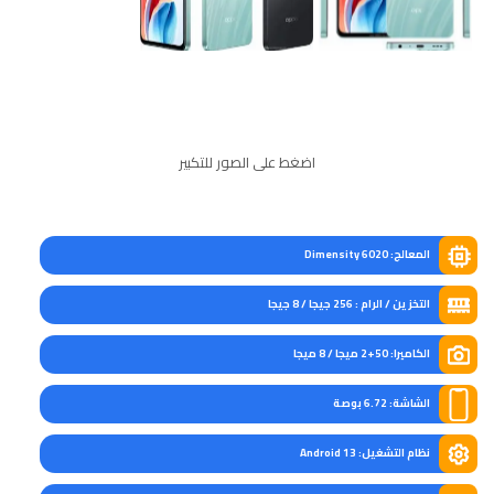
اضغط على الصور للتكبير
المعالج: Dimensity 6020
التخزين / الرام : 256 جيجا / 8 جيجا
الكاميرا: 50+2 ميجا / 8 ميجا
الشاشة: 6.72 بوصة
نظام التشغيل: Android 13