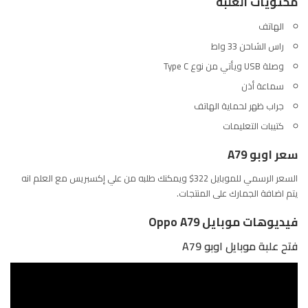
محتويات العلبة
الهاتف
راس الشاحن 33 واط
وصلة USB ويأتي من نوع Type C
سماعة أذن
جراب ظهر لحماية الهاتف
كتيبات التعليمات
سعر اوبو A79
السعر الرسمي للموبايل 322$ ويمكنك طلبه من
علي إكسبريس
مع العلم انه
يتم اضافة الجمارك على المنتجات.
فيديوهات موبايل Oppo A79
فتح علبة موبايل اوبو A79