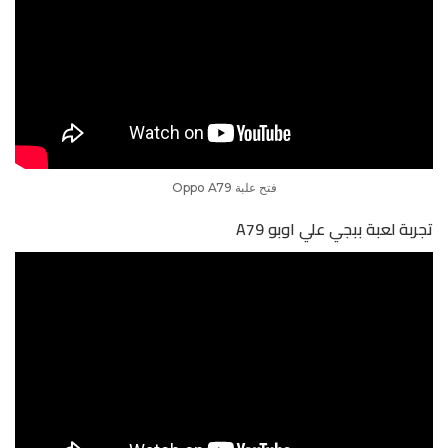
فتح علبة Oppo A79
تجربة لعبة ببجي علي اوبو A79