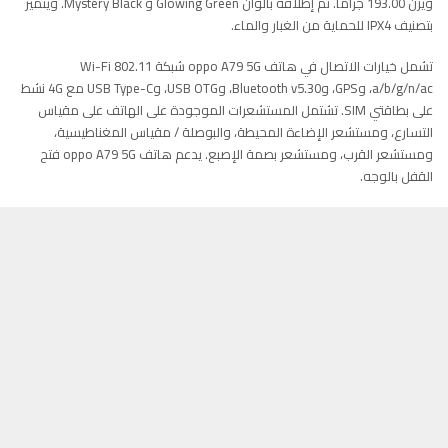
ويزن 193.00 جرامًا. تم إطلاقه بألوان Glowing Green و Mystery Black. ويتميز
بتصنيف IPX4 للحماية من الغبار والماء.
تشمل خيارات الاتصال في هاتف oppo A79 5G شبكة Wi-Fi 802.11
a/b/g/n/ac، وGPS، وBluetooth v5.30، وUSB OTG، وUSB Type-C مع 4G نشط
على بطاقتي SIM. تشتمل المستشعرات الموجودة على الهاتف على مقياس
التسارع، ومستشعر الإضاءة المحيطة، والبوصلة / مقياس المغناطيسية،
ومستشعر القرب، ومستشعر بصمة الإصبع. يدعم هاتف oppo A79 5G فتح
القفل بالوجه.