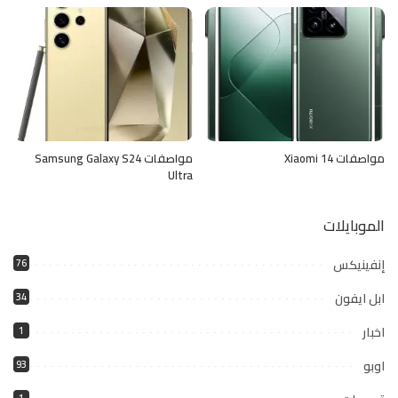
مواصفات Xiaomi 14
مواصفات Samsung Galaxy S24
Ultra
الموبايلات
إنفينيكس
76
ابل ايفون
34
اخبار
1
اوبو
93