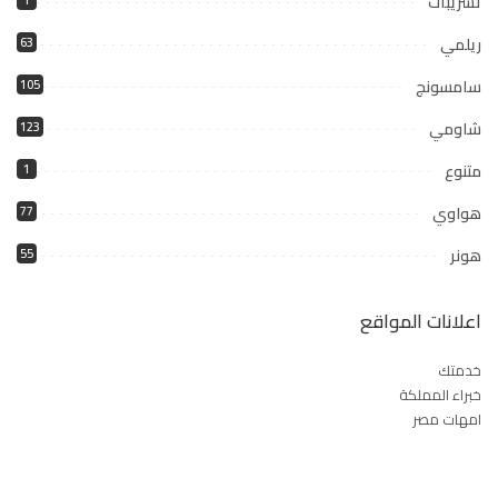
تسريبات
1
ريلمي
63
سامسونج
105
شاومي
123
متنوع
1
هواوي
77
هونر
55
اعلانات المواقع
خدمتك
خبراء المملكة
امهات مصر