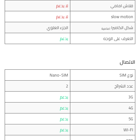
فلاش امامي
لا يدعم
slow motion
لا يدعم
شكل الكاميرا
الجزء العلوي
امامية
التعرف على الوجه
يدعم
الاتصال
نوع SIM
Nano-SIM
عدد الشرائح
2
3G
يدعم
4G
يدعم
5G
يدعم
WI-FI
يدعم