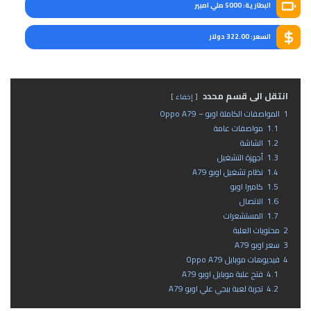
البطارية: 5000 ملي امبير
السعر: 322.00 دولار
انتقل الى قسم محدد
إخفاء
1
المواصفات الكاملة اوبو – Oppo A79
1.1
مواصفات عامة
1.2
الشاشة
1.3
أجهزة التشغيل
1.4
نظام تشغيل اوبو A79
1.5
كاميرا اوبو
1.6
الاتصال
1.7
المستشعرات
2
محتويات العلبة
3
سعر اوبو A79
4
فيديوهات موبايل Oppo A79
4.1
فتح علبة موبايل اوبو A79
4.2
تجربة لعبة ببجي علي اوبو A79