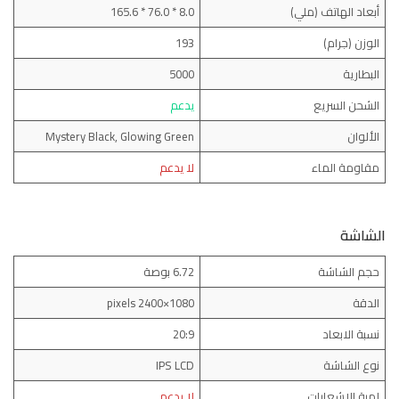
أبعاد الهاتف (ملي)
8.0 * 76.0 * 165.6
الوزن (جرام)
193
البطارية
5000
الشحن السريع
يدعم
الألوان
Mystery Black, Glowing Green
مقاومة الماء
لا يدعم
الشاشة
حجم الشاشة
6.72 بوصة
الدقة
1080×2400 pixels
نسبة الابعاد
20:9
نوع الشاشة
IPS LCD
لمبة الاشعارات
لا يدعم