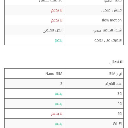
امامية
فلاش امامي
لا يدعم
slow motion
لا يدعم
شكل الكاميرا
الجزء العلوي
امامية
التعرف على الوجه
يدعم
الاتصال
نوع SIM
Nano-SIM
عدد الشرائح
2
3G
يدعم
4G
يدعم
5G
لا يدعم
WI-FI
يدعم