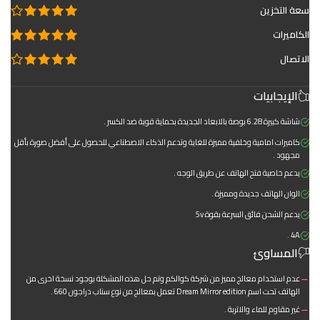
سعة التخزين
الكاميرات
الاتصال
الإيجابيات
شاشة كبيرة 6.28 بوصة بالابعاد الجديدة بحماية قوية ضد الكسر .
كاميرات امامية وخلفية مميزة للغاية وتدعم الذكاء الاصطناعي للحصول على أفضل صورة بأقل
مجهود .
يدعم خاصية فتح الهاتف عن طريق الوجه .
الوان الهاتف جديدة ومميزة .
يدعم الشحن فائق السرعة بقوة 5v
4A .
المساوئ
عدم استخدام معالج مميز من شركة كوالكم وتم حل هذه المشكلة بوجود نسخة اخرى من
الهاتف تحت اسم Dream Mirror edition تعمل بمعالج من نوع سناب دراجون 660 .
غير مقاوم للماء والاتربة .