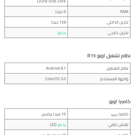
(2GHz octa-core
RAM
6 جيجا
تخزين الداخلي
128 جيجا
تخزين خارجي
يدعم
نظام تشغيل اوبو R15
نظام التشغيل
Android 8.1
واجهة المستخدم
ColorOS 5.0
كاميرا اوبو
كاميرا
16 ميجا بيكسل
خلفية
فلاش خلفي
يدعم
LED
كاميرا
20 ميجا بيكسل