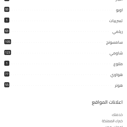
اوبو
93
تسريبات
1
ريلمي
63
سامسونج
105
شاومي
123
متنوع
1
هواوي
77
هونر
55
اعلانات المواقع
خدمتك
خبراء المملكة