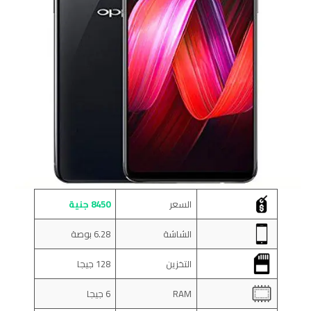
السعر
8450 جنية
الشاشة
6.28 بوصة
التخزين
128 جيجا
RAM
6 جيجا