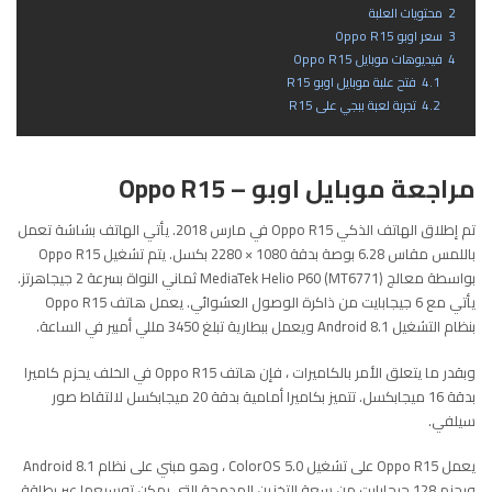
2
محتويات العلبة
3
سعر اوبو Oppo R15
4
فيديوهات موبايل Oppo R15
4.1
فتح علبة موبايل اوبو R15
4.2
تجربة لعبة ببجي على R15
مراجعة موبايل اوبو – Oppo R15
تم إطلاق الهاتف الذكي Oppo R15 في مارس 2018. يأتي الهاتف بشاشة تعمل
باللمس مقاس 6.28 بوصة بدقة 1080 × 2280 بكسل. يتم تشغيل Oppo R15
بواسطة معالج MediaTek Helio P60 (MT6771) ثماني النواة بسرعة 2 جيجاهرتز.
يأتي مع 6 جيجابايت من ذاكرة الوصول العشوائي. يعمل هاتف Oppo R15
بنظام التشغيل Android 8.1 ويعمل ببطارية تبلغ 3450 مللي أمبير في الساعة.
وبقدر ما يتعلق الأمر بالكاميرات ، فإن هاتف Oppo R15 في الخلف يحزم كاميرا
بدقة 16 ميجابكسل. تتميز بكاميرا أمامية بدقة 20 ميجابكسل لالتقاط صور
سيلفي.
يعمل Oppo R15 على تشغيل ColorOS 5.0 ، وهو مبني على نظام Android 8.1
ويحزم 128 جيجابايت من سعة التخزين المدمجة التي يمكن توسيعها عبر بطاقة