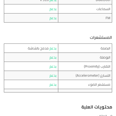
السماعات
يدعم
FM
يدعم
المستشعرات
البصمة
يدعم
مدمج بالشاشة
البوصلة
يدعم
التقارب (Proximity)
يدعم
التسارع (Accelerometer)
يدعم
مستشعر الضوء
يدعم
محتويات العلبة
الهاتف