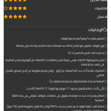
الكاميرات
الاتصال
الإيجابيات
تصميم مميز جدا وهو أهم ما يميز الهاتف .
وزن الهاتف مقبول مع معدل تخانة جيد فيمكنك استخدامه بيد واحدة بدون مشكلة .
يدعم خدمات الجيل الخامس الـ 5G .
شحن سريع بقوة 65 واط , وهي سرعة شحن ممتازة جدا كالمعتاد من أوبو ويتم شحن البطارية
في نصف ساعة فقط .
الكاميرات تقدم أداء جيد كما المعتاد من أوبو .. ولكن لم يتم تطويرها عن الجيل السابق بالشكل
الكافي .
البصمة مدمجة بالشاشة وتقدم استجابة ممتازة جداً .
يأتي بأحدث نظام تشغيل اندرويد 11 مع واجهة اوبو ColorOS 11.3 الأحدث .
معالج يقدم اداء جيد جدا ولكنه لا يتفوق على معالجات هواتف شاومي في هذه الفئة
السعرية .
شاشة ثقب كبيرة اموليد تدعم معدل تحديث 90Hz ( ولكن كنا نتمنى تطويرها لتصبح 120 هرتز )
مع طبقة حماية على الشاشة .