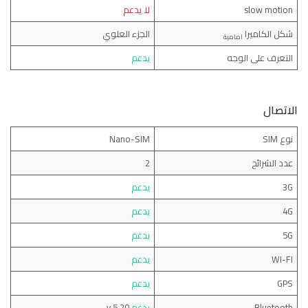
slow motion
لا يدعم
شكل الكاميرا
الجزء العلوي
امامية
التعرف على الوجه
يدعم
الاتصال
نوع SIM
Nano-SIM
عدد الشرائح
2
3G
يدعم
4G
يدعم
5G
يدعم
WI-FI
يدعم
GPS
يدعم
Bluetooth
يدعم
v 5.20