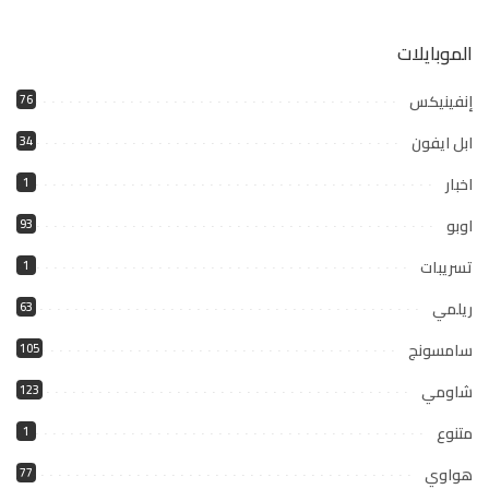
الموبايلات
إنفينيكس
76
ابل ايفون
34
اخبار
1
اوبو
93
تسريبات
1
ريلمي
63
سامسونج
105
شاومي
123
متنوع
1
هواوي
77