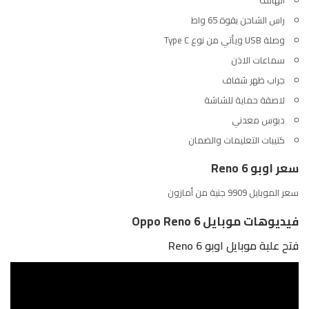
راس الشاحن بقوة 65 واط
وصلة USB ويأتي من نوع Type C
سماعات الاذن
جراب ظهر شفاف
لاصقة حماية للشاشة
دبوس معدني
كتيبات التعليمات والضمان
سعر اوبو Reno 6
سعر الموبايل 9909 جنية من
أمازون
فيديوهات موبايل Oppo Reno 6
فتح علبة موبايل اوبو Reno 6