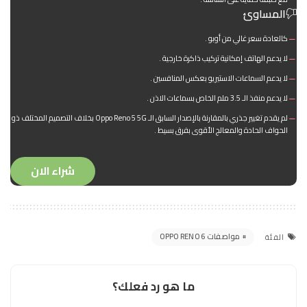
المساوئ
كالعادة سعر غالي من أوبو .
لا يدعم الهاتف إمكانية تركيب ذاكرة خارجية .
لا يدعم السماعات الاستيريو بعكس المنافسين .
لا يدعم منفذ الـ 3.5 ملم الخاص بسماعات الاذن .
لم يقدم تغيير جذري بالمقارنة بالإصدار السابق الـ Oppo Reno 5 5G بخلاف التصميم المختلف ذو
الحواف الحادة والمعالج الأقوى بفرق بسيط .
شراء الان
مواصفات OPPO RENO 6
الفئة
ما هو رد فعلك؟