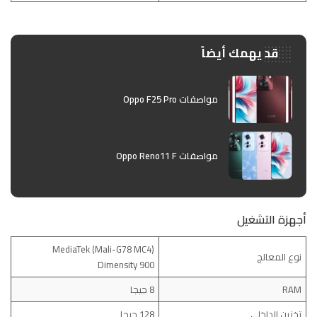
قد يهمك أيضاً
مواصفات Oppo F25 Pro
مواصفات Oppo Reno11 F
أجهزة التشغيل
(Mali-G78 MC4) MediaTek
نوع المعالج
Dimensity 900
RAM
8 جيجا
تخزين الداخلي
128 جيجا