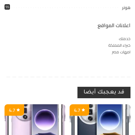
هونر
55
اعلانات المواقع
خدمتك
خبراء المملكة
امهات مصر
قد يعجبك أيضا
4.7
4.7