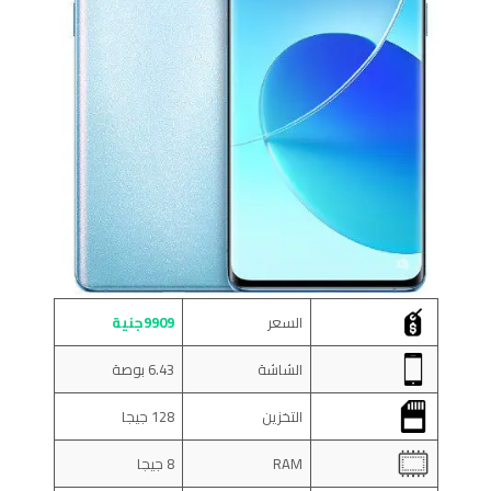
السعر
9909جنية
الشاشة
6.43 بوصة
التخزين
128 جيجا
RAM
8 جيجا