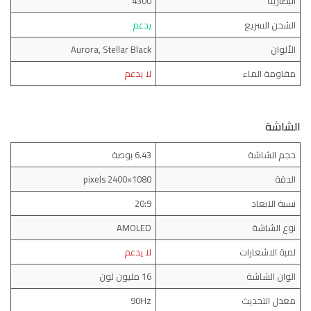
البطارية
4300
الشحن السريع
يدعم
الألوان
Aurora, Stellar Black
مقاومة الماء
لا يدعم
الشاشة
حجم الشاشة
6.43 بوصة
الدقة
1080×2400 pixels
نسبة الابعاد
20:9
نوع الشاشة
AMOLED
لمبة الاشعارات
لا يدعم
الوان الشاشة
16 مليون لون
معدل التحديث
90Hz