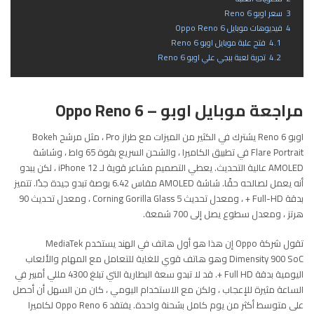
3
سعر اوبو Reno 6
4
فيديوهات موبايل Oppo Reno 6
4.1
فتح علبة موبايل اوبو Reno 6
4.2
تجربة لعبة ببجي علي اوبو Reno 6
مراجعة موبايل اوبو – Oppo Reno 6
اوبو Reno 6 يشترك في الكثير من الميزات مع طراز Pro ، مثل مرشح Bokeh
Flare Portrait في تطبيق الكاميرا ، والشحن السريع بقوة 65 واط ، وشاشة
AMOLED عالية التحديث. يعطي التصميم مشاعر قوية لـ iPhone 12 ، لكن يبدو
أنه يعمل لصالحه حقًا. شاشة AMOLED مقاس 6.42 بوصة تبدو جيدة جدًا. تتميز
بدقة Full-HD + ، ومعدل تحديث Corning Gorilla Glass 5 ، ومعدل تحديث 90
هرتز ، ومعدل سطوع يصل إلى 700 شمعة.
تقول شركة Oppo إن هذا هو أول هاتف في الهند يستخدم MediaTek
Dimensity 900 SoC وهو هاتف قوي للغاية للتعامل مع المهام والألعاب
اليومية بدقة Full HD +. قد لا تبدو سعة البطارية التي تبلغ 4300 مللي أمبير في
الساعة مثيرة للإعجاب ، ولكن مع الاستخدام اليومي ، كان من السهل أن أحصل
على متوسط ​​أكثر من يوم كامل بشحنة واحدة. يفتقد Oppo Reno 6 لكاميرا