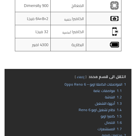
المعالج
Dimensity 900
الكاميرا
64+8+2 ميجا
خلفية
الكاميرا
32 ميجا
أمامية
البطارية
4300 امبير
انتقل الى قسم محدد
إخفاء
1
المواصفات الكاملة اوبو – Oppo Reno 6
1.1
مواصفات عامة
1.2
الشاشة
1.3
أجهزة التشغيل
1.4
نظام تشغيل اوبو Reno 6
1.5
كاميرا اوبو
1.6
الاتصال
1.7
المستشعرات
2
محتويات العلبة