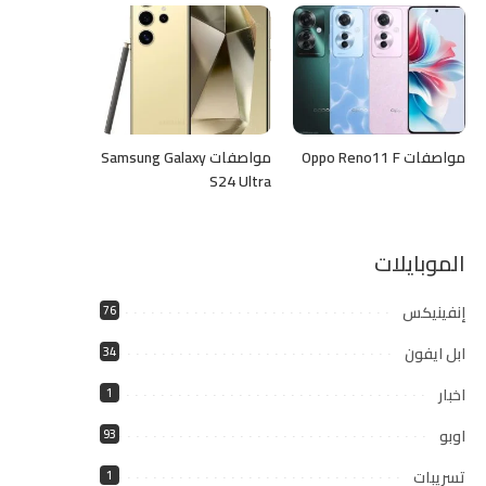
مواصفات Oppo Reno11 F
مواصفات Samsung Galaxy
S24 Ultra
الموبايلات
إنفينيكس
76
ابل ايفون
34
اخبار
1
اوبو
93
تسريبات
1