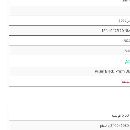
Real
 2022
8.44* 75.70
190.
50
عم
Prism Black, Prism Bl
 يدعم
6.60 بوصة
1080×2400 pixels