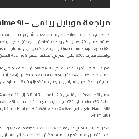
مراجعة موبايل ريلمى – Realme 9i
بواسطة بطارية 5000 مللي أمبير في الساعة. يدعم Realme 9i الشحن السريع الخاص.
بدقة 2 م
أمامية واحدة لصور السيلفي ، ويضم مستشعرًا بدقة 16 ميجابكسل بفتحة عدسة f / 2.1.
Prism Blue.
الهند). تتضمن المستشعرات الموجودة في الهاتف مقياس التسارع