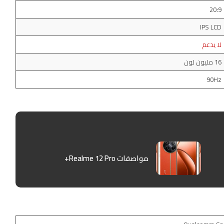
20:9
IPS LCD
لا يدعم
16 مليون لون
90Hz
مواصفات Realme 12 Pro+