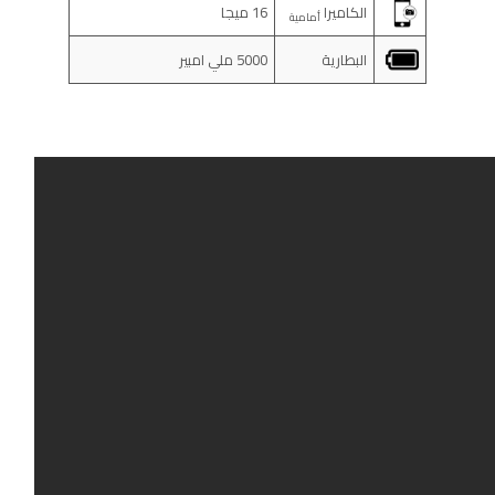
الكاميرا
16 ميجا
أمامية
البطارية
5000 ملي امبير