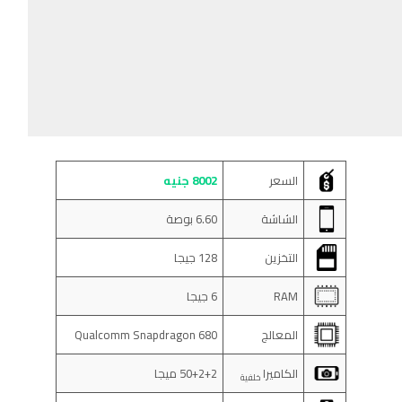
السعر
8002 جنيه
الشاشة
6.60 بوصة
التخزين
128 جيجا
RAM
6 جيجا
المعالج
Qualcomm Snapdragon 680
الكاميرا
50+2+2 ميجا
خلفية