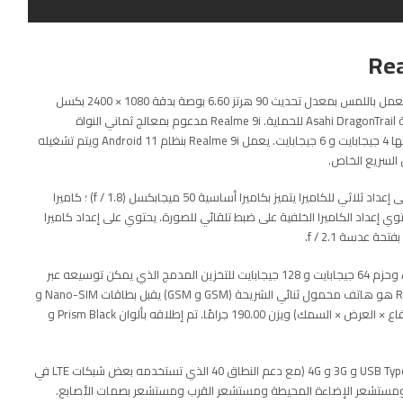
تم إطلاق موبايل Realme 9i في 10 يناير 2022. يأتي الهاتف بشاشة تعمل باللمس بمعدل تحديث 90 هرتز 6.60 بوصة بدقة 1080 × 2400 بكسل
بكثافة بكسل 401 بكسل لكل بوصة (نقطة في البوصة). عرض الرياضة Asahi DragonTrail للحماية. Realme 9i مدعوم بمعالج ثماني النواة
Qualcomm Snapdragon 680. يأتي مع ذاكرة وصول عشوائي سعتها 4 جيجابايت و 6 جيجابايت. يعمل Realme 9i بنظام Android 11 ويتم تشغيله
بقدر ما يتعلق الأمر بالكاميرات ، فإن Realme 9i في الخلف يحتوي على إعداد ثلاثي للكاميرا يتميز بكاميرا أساسية 50 ميجابكسل (f / 1.8) ؛ كاميرا
يجابكسل (f / 2.44) ، وكاميرا بدقة 2 ميجابكسل (f / 2.4). يحتوي إعداد الكاميرا الخلفية على ضبط تلقائي للصورة. يحتوي على إعداد كاميرا
يعمل Realme 9i على تشغيل Realme UI 2.0 استنادًا إلى Android 11 وحزم 64 جيجابايت و 128 جيجابايت للتخزين المدمج الذي يمكن توسيعه عبر
بطاقة microSD (حتى 1024 جيجابايت) مع فتحة مخصصة. Realme 9i هو هاتف محمول ثنائي الشريحة (GSM و GSM) يقبل بطاقات Nano-SIM و
Nano-SIM. يبلغ قياس Realme 9i 164.40 × 75.70 × 8.44 ملم (الارتفاع × العرض × السمك) ويزن 190.00 جرامًا. تم إطلاقه بألوان Prism Black و
تشمل خيارات الاتصال على Realme 9i Wi-Fi 802.11 ac و GPS و USB Type-C و 3G و 4G (مع دعم النطاق 40 الذي تستخدمه بعض شبكات LTE في
 ومستشعر الإضاءة المحيطة ومستشعر القرب ومستشعر بصمات الأصابع.