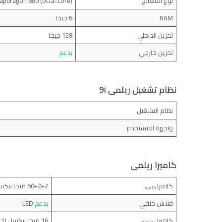
نوع المعالج
(Qualcomm Snapdragon 680 (octa-core
RAM
6 جيجا
تخزين الداخلي
128 جيجا
تخزين خارجي
يدعم
نظام تشغيل ريلمى 9i
نظام التشغيل
واجهة المستخدم
كاميرا ريلمى
كاميرا
50+2+2 ميجا بيكسل (f/1.8) (f/2.4) (f/2.4)
خلفية
فلاش خلفي
يدعم
LED
كاميرا
16 ميجا بيكسل (f/2.1)