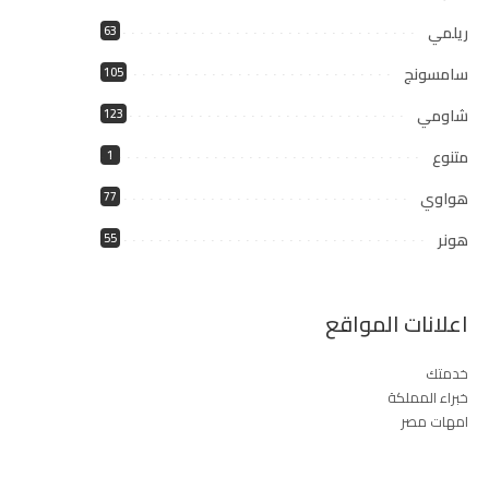
ريلمي
63
سامسونج
105
شاومي
123
متنوع
1
هواوي
77
هونر
55
اعلانات المواقع
خدمتك
خبراء المملكة
امهات مصر