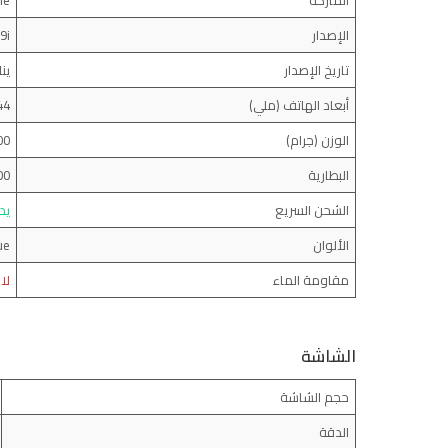
الماركة
me
الإصدار
9i
تاريخ الإصدار
يناير
أبعاد الهاتف (ملي)
* 164.40
الوزن (جرام)
00
البطارية
00
الشحن السريع
يد
الألوان
ue
مقاومة الماء
لا
الشاشة
حجم الشاشة
الدقة