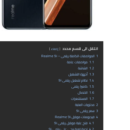
انتقل الى قسم محدد
إخفاء
1
المواصفات الكاملة ريلمى – Realme 9i
1.1
مواصفات عامة
1.2
الشاشة
1.3
أجهزة التشغيل
1.4
نظام تشغيل ريلمى 9i
1.5
كاميرا ريلمى
1.6
الاتصال
1.7
المستشعرات
2
محتويات العلبة
3
سعر ريلمى 9i
4
فيديوهات موبايل Realme 9i
4.1
فتح علبة موبايل ريلمى 9i
4.2
تجربة لعبة ببجي على ريلمى 9i