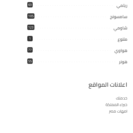
ريلمي
63
سامسونج
105
شاومي
123
متنوع
1
هواوي
77
هونر
55
اعلانات المواقع
خدمتك
خبراء المملكة
امهات مصر