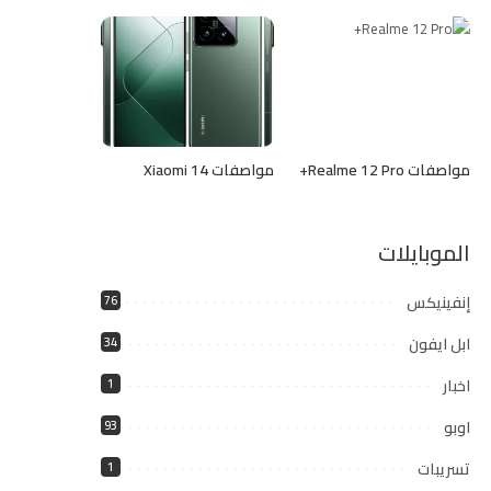
مواصفات Realme 12 Pro+
مواصفات Xiaomi 14
الموبايلات
إنفينيكس
76
ابل ايفون
34
اخبار
1
اوبو
93
تسريبات
1