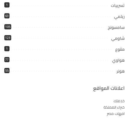
تسريبات
1
ريلمي
63
سامسونج
105
شاومي
123
متنوع
1
هواوي
77
هونر
55
اعلانات المواقع
خدمتك
خبراء المملكة
امهات مصر