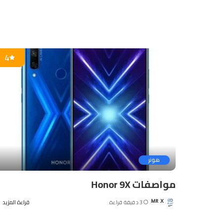
4
هونر
مواصفات Honor 9X
3 دقيقة قراءة
قراءة المزيد
MR X
Posted
by