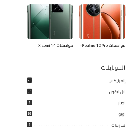
مواصفات Realme 12 Pro+
مواصفات Xiaomi 14
الموبايلات
إنفينيكس
76
ابل ايفون
34
اخبار
1
اوبو
93
تسريبات
1