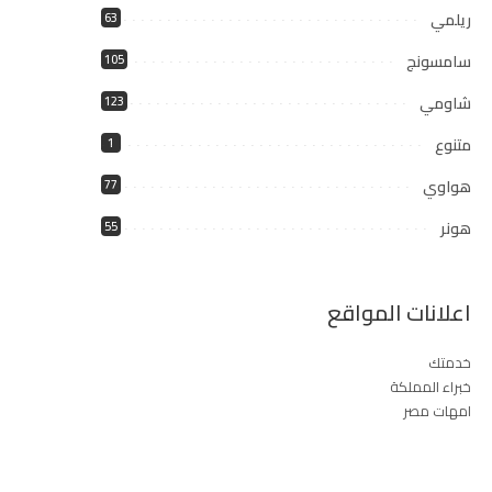
ريلمي
63
سامسونج
105
شاومي
123
متنوع
1
هواوي
77
هونر
55
اعلانات المواقع
خدمتك
خبراء المملكة
امهات مصر