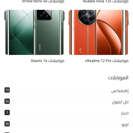
مواصفات Huawei nova 12s
مواصفات Infinix Note 40
مواصفات Realme 12 Pro+
مواصفات Xiaomi 14
الموبايلات
إنفينيكس
76
ابل ايفون
34
اخبار
1
اوبو
93