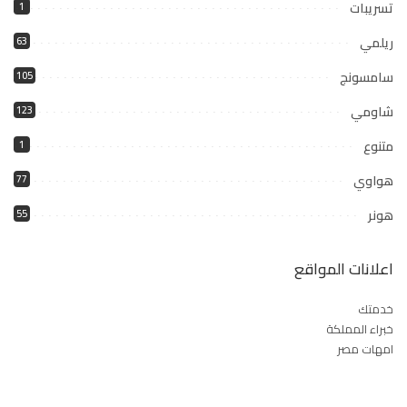
تسريبات
1
ريلمي
63
سامسونج
105
شاومي
123
متنوع
1
هواوي
77
هونر
55
اعلانات المواقع
خدمتك
خبراء المملكة
امهات مصر