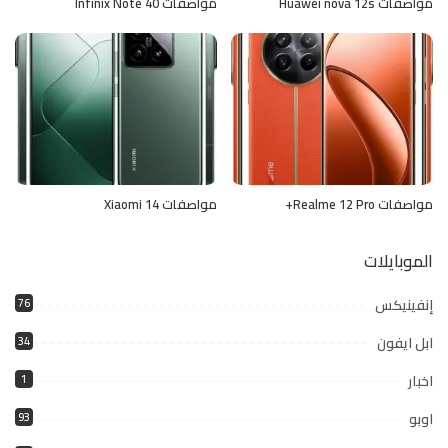
مواصفات Huawei nova 12s
مواصفات Infinix Note 40
مواصفات Realme 12 Pro+
مواصفات Xiaomi 14
الموبايلات
إنفينيكس
76
ابل ايفون
34
اخبار
1
اوبو
93