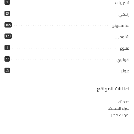
تسريبات
1
ريلمي
63
سامسونج
105
شاومي
123
متنوع
1
هواوي
77
هونر
55
اعلانات المواقع
خدمتك
خبراء المملكة
امهات مصر