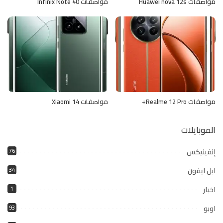
مواصفات Huawei nova 12s
مواصفات Infinix Note 40
مواصفات Realme 12 Pro+
مواصفات Xiaomi 14
الموبايلات
إنفينيكس
76
ابل ايفون
34
اخبار
1
اوبو
93