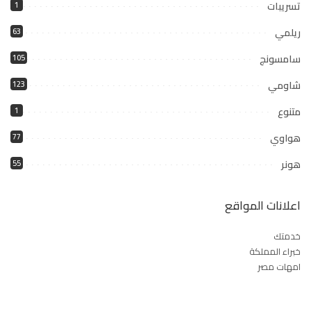
تسريبات
1
ريلمي
63
سامسونج
105
شاومي
123
متنوع
1
هواوي
77
هونر
55
اعلانات المواقع
خدمتك
خبراء المملكة
امهات مصر