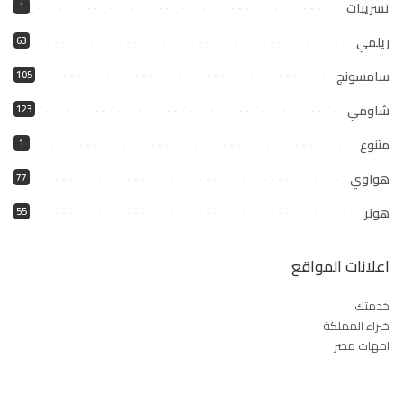
تسريبات
1
ريلمي
63
سامسونج
105
شاومي
123
متنوع
1
هواوي
77
هونر
55
اعلانات المواقع
خدمتك
خبراء المملكة
امهات مصر