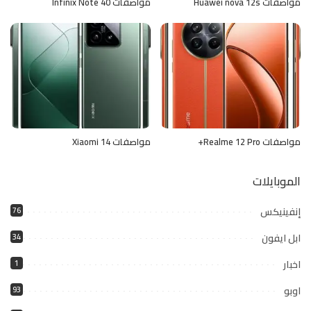
مواصفات Huawei nova 12s
مواصفات Infinix Note 40
مواصفات Realme 12 Pro+
مواصفات Xiaomi 14
الموبايلات
إنفينيكس
76
ابل ايفون
34
اخبار
1
اوبو
93