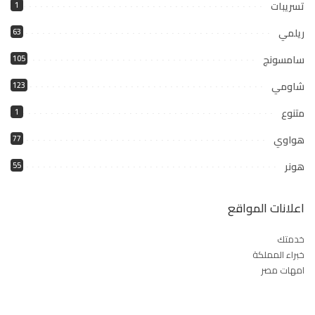
تسريبات
1
ريلمي
63
سامسونج
105
شاومي
123
متنوع
1
هواوي
77
هونر
55
اعلانات المواقع
خدمتك
خبراء المملكة
امهات مصر