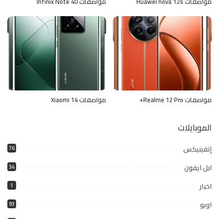
مواصفات Huawei nova 12s
مواصفات Infinix Note 40
مواصفات Realme 12 Pro+
مواصفات Xiaomi 14
الموبايلات
إنفينيكس
76
ابل ايفون
34
اخبار
1
اوبو
93