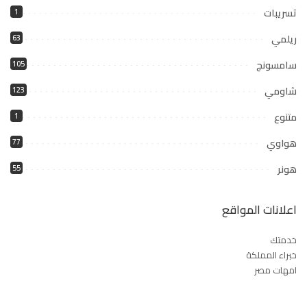
تسريبات
1
ريلمي
63
سامسونج
105
شاومي
123
متنوع
1
هواوي
77
هونر
55
اعلانات المواقع
خدمتك
خبراء المملكة
امهات مصر