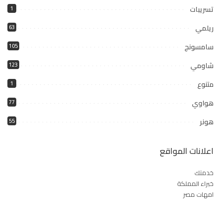
تسريبات
1
ريلمي
63
سامسونج
105
شاومي
123
متنوع
1
هواوي
77
هونر
55
اعلانات المواقع
خدمتك
خبراء المملكة
امهات مصر