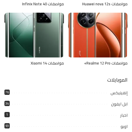
مواصفات Huawei nova 12s
مواصفات Infinix Note 40
مواصفات Realme 12 Pro+
مواصفات Xiaomi 14
الموبايلات
إنفينيكس
76
ابل ايفون
34
اخبار
1
اوبو
93