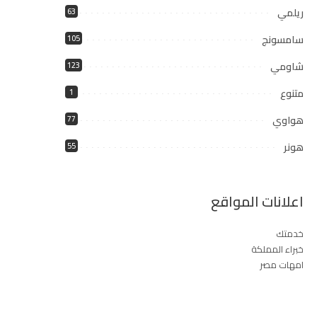
ريلمي
63
سامسونج
105
شاومي
123
متنوع
1
هواوي
77
هونر
55
اعلانات المواقع
خدمتك
خبراء المملكة
امهات مصر