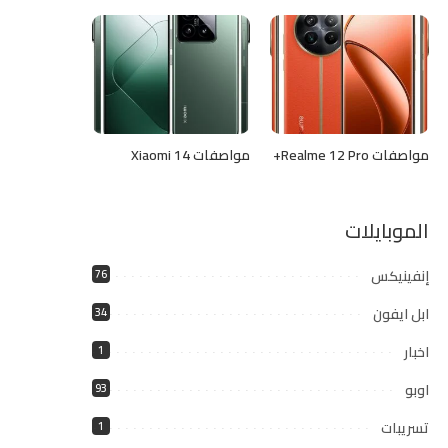
مواصفات Realme 12 Pro+
مواصفات Xiaomi 14
الموبايلات
إنفينيكس
76
ابل ايفون
34
اخبار
1
اوبو
93
تسريبات
1