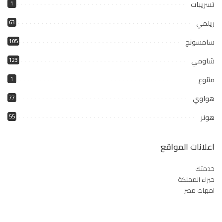
تسريبات
1
ريلمي
63
سامسونج
105
شاومي
123
متنوع
1
هواوي
77
هونر
55
اعلانات المواقع
خدمتك
خبراء المملكة
امهات مصر