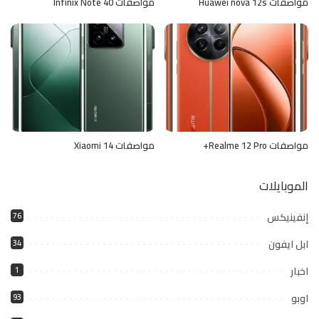
مواصفات Huawei nova 12s
مواصفات Infinix Note 40
مواصفات Realme 12 Pro+
مواصفات Xiaomi 14
الموبايلات
إنفينيكس
76
ابل ايفون
34
اخبار
1
اوبو
93