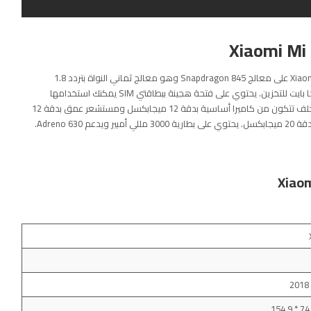
يتميز Xiaomi Mi 8 Pro بشاشة مقاس 6.21 بوصة. يعمل Xiaomi Mi 8 Pro على معالج Snapdragon 845 وهو معالج ثماني النواة بتردد 1.8
جيجاهرتز. هناك 8 جيجا بايت من ذاكرة الوصول العشوائي و 128 جيجا بايت للتخزين. يحتوي على فتحة هجينة ببطاقتي SIM يمكنك استخدامها
لتوسيع التخزين. يحتوي Xiaomi Mi 8 Pro على كاميرا مزدوجة في الخلف تتكون من كاميرا أساسية بدقة 12 ميجابكسل ومستشعر عمق بدقة 12
Adreno.