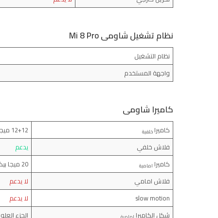
نظام تشغيل شاومى Mi 8 Pro
نظام التشغيل
واجهة المستخدم
كاميرا شاومى
كاميرا
12+12 ميجا بيكسل (f/1.8) (f/1.8)
خلفية
فلاش خلفي
يدعم
كاميرا
20 ميجا بيكسل
امامية
فلاش امامي
لا يدعم
slow motion
لا يدعم
شكل الكاميرا
الجزء العل
امامية