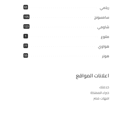
ريلمي
63
سامسونج
105
شاومي
123
متنوع
1
هواوي
77
هونر
55
اعلانات المواقع
خدمتك
خبراء المملكة
امهات مصر