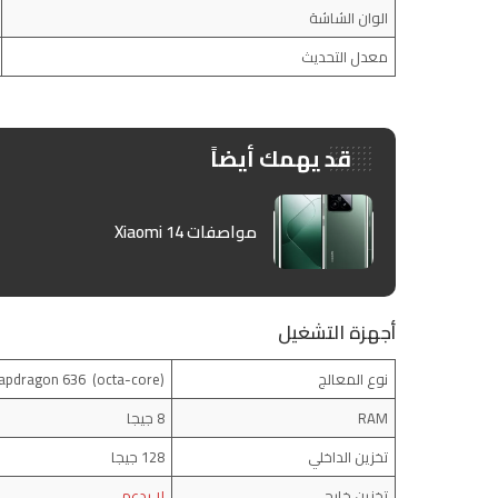
الوان الشاشة
معدل التحديث
قد يهمك أيضاً
مواصفات Xiaomi 14
أجهزة التشغيل
نوع المعالج
(Qualcomm Snapdragon 636 (octa-core
RAM
8 جيجا
تخزين الداخلي
128 جيجا
تخزين خارجي
لا يدعم