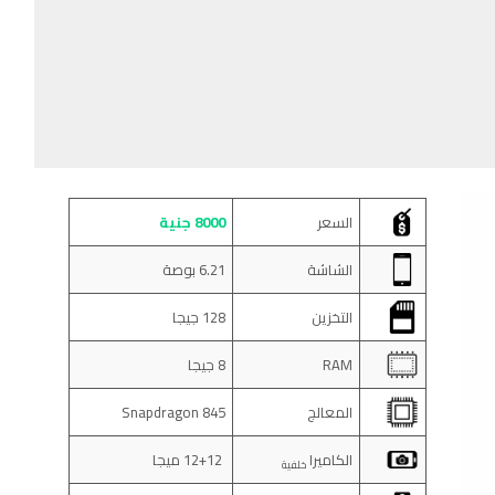
السعر
8000 جنية
الشاشة
6.21 بوصة
التخزين
128 جيجا
RAM
8 جيجا
المعالج
Snapdragon 845
الكاميرا
12+12 ميجا
خلفية