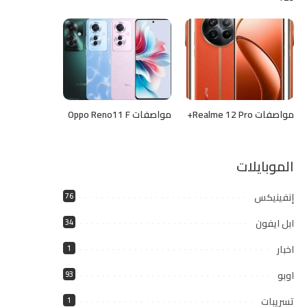
مواصفات Realme 12 Pro+
مواصفات Oppo Reno11 F
الموبايلات
إنفينيكس
76
ابل ايفون
34
اخبار
1
اوبو
93
تسريبات
1