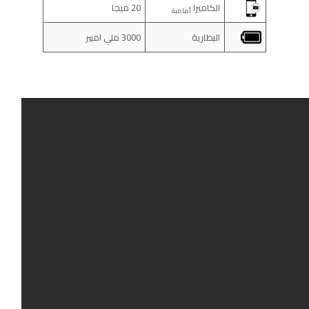
الكاميرا
20 ميجا
أمامية
البطارية
3000 ملي امبير