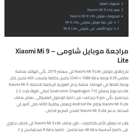
2
محتويات العلبة
3
سعر Xiaomi Mi 9 Lite
4
فيديوهات موبايل Xiaomi Mi 9 Lite
4.1
فتح علبة موبايل شاومي Mi 9 Lite
4.2
تجربة الألعاب على شاومي Mi 9 Lite
مراجعة موبايل شاومى – Xiaomi Mi 9
Lite
تم إطلاق موبايل Xiaomi Mi 9 Lite في سبتمبر 2019. يأتي الهاتف بشاشة
مقاس 6.39 بوصة بدقة 1080 × 2340 بكسل بكثافة بكسلات 403 بكسل لكل
بوصة (نقطة في البوصة). شاشة زجاج الغوريلا الرياضية للحماية. Xiaomi Mi 9
Lite مدعوم بمعالج Qualcomm Snapdragon 710 ثماني النواة بتردد 2.2
جيجاهرتز. يأتي مع 6 جيجابايت من ذاكرة الوصول العشوائي. يعمل هاتف
Xiaomi Mi 9 Lite بنظام Android Pie ويعمل ببطارية 4030 مللي أمبير في
الساعة. يدعم Xiaomi Mi 9 Lite الشحن السريع الخاص.
بقدر ما يتعلق الأمر بالكاميرات ، فإن هاتف Xiaomi Mi 9 Lite في الخلف يحتوي
على كاميرا أساسية بدقة 48 ميجابكسل ؛ كاميرا بدقة 8 ميجابيكسل و 2