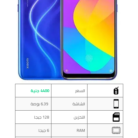
السعر
4400 جنية
الشاشة
6.39 بوصة
التخزين
128 جيجا
RAM
6 جيجا