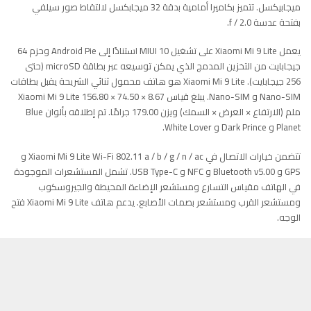
ميجابيكسل. تتميز بكاميرا أمامية بدقة 32 ميجابكسل لالتقاط صور سيلفي
بفتحة عدسة f / 2.0.
يعمل Xiaomi Mi 9 Lite على تشغيل MIUI 10 استنادًا إلى Android Pie وحزم 64
جيجابايت من التخزين المدمج الذي يمكن توسيعه عبر بطاقة microSD (حتى
256 جيجابايت). Xiaomi Mi 9 Lite هو هاتف محمول ثنائي الشريحة يقبل بطاقات
Nano-SIM و Nano-SIM. يبلغ قياس Xiaomi Mi 9 Lite 156.80 × 74.50 × 8.67
ملم (الارتفاع × العرض × السمك) ويزن 179.00 جرامًا. تم إطلاقه بألوان Blue
Planet و Dark Prince و White Lover.
تتضمن خيارات الاتصال في Xiaomi Mi 9 Lite Wi-Fi 802.11 a / b / g / n / ac و
GPS و Bluetooth v5.00 و NFC و USB Type-C. تشمل المستشعرات الموجودة
في الهاتف مقياس التسارع ومستشعر الإضاءة المحيطة والجيروسكوب
ومستشعر القرب ومستشعر بصمات الأصابع. يدعم هاتف Xiaomi Mi 9 Lite فتح
الوجه.