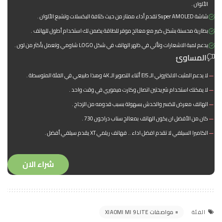
الألوان .
شاشة Super AMOLED تقدم أداء ممتاز من حيث كثافة البكسلات وتشبع الألوان .
بطارية محسنة بشكل كبير مع معالج موفر للطاقة يضمن لك استخدام أطول للهاتف .
يدعم لمبة الاشعارات وتأتي في ظهر الهاتف في شكل LOGO شاومي وتعمل بأكثر من لون .
المساوئ
لا يدعم المثبت الالكتروني الـ EIS أثناء التصوير الـ 4K وهذا طبيعي في الفئة المتوسطة .
لا يمكنك استخدام شريحتين اتصال وكارت ميموري في وقت واحد .
الهاتف معرض للكسر والخدش بسهولة بسبب قدومه من الزجاج .
كان من الأفضل ان يكون الهاتف بمعالج سناب دراجون 730 .
الكاميرا السيلفي لا تقدم افضل اداء .. فهاتف ريلمي XT يقدم سيلفي أفضل .
شراء الان
مواصفات XIAOMI MI 9 LITE
الفئة