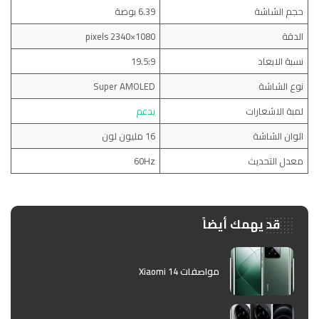
حجم الشاشة
6.39 بوصة
الدقة
1080×2340 pixels
نسبة الابعاد
19.5:9
نوع الشاشة
Super AMOLED
لمبة الاشعارات
يدعم
الوان الشاشة
16 مليون لون
معدل التحديث
60Hz
قد يهمك أيضاً
مواصفات Xiaomi 14