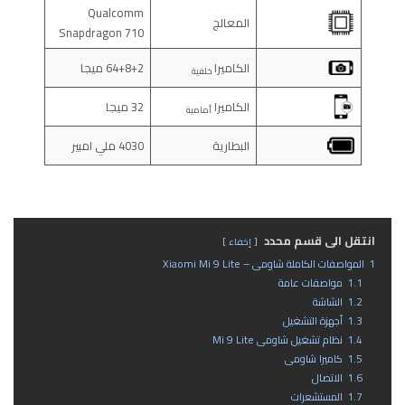
Qualcomm
المعالج
Snapdragon 710
الكاميرا
64+8+2 ميجا
خلفية
الكاميرا
32 ميجا
أمامية
البطارية
4030 ملي امبير
انتقل الى قسم محدد
إخفاء
1
المواصفات الكاملة شاومى – Xiaomi Mi 9 Lite
1.1
مواصفات عامة
1.2
الشاشة
1.3
أجهزة التشغيل
1.4
نظام تشغيل شاومى Mi 9 Lite
1.5
كاميرا شاومى
1.6
الاتصال
1.7
المستشعرات