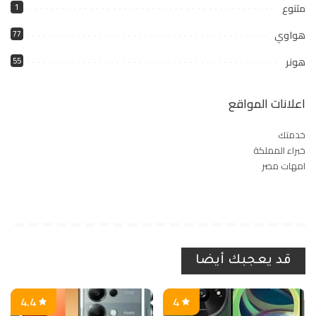
متنوع
1
هواوي
77
هونر
55
اعلانات المواقع
خدمتك
خبراء المملكة
امهات مصر
قد يعجبك أيضا
4.4
4