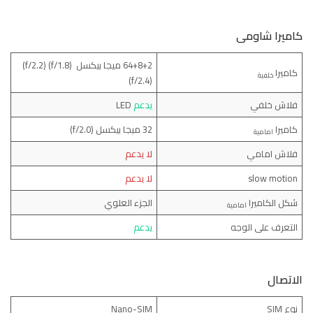
كاميرا شاومى
64+8+2 ميجا بيكسل (f/1.8) (f/2.2)
كاميرا
خلفية
(f/2.4)
فلاش خلفي
يدعم
LED
كاميرا
32 ميجا بيكسل (f/2.0)
امامية
فلاش امامي
لا يدعم
slow motion
لا يدعم
شكل الكاميرا
الجزء العلوي
امامية
التعرف على الوجه
يدعم
الاتصال
نوع SIM
Nano-SIM