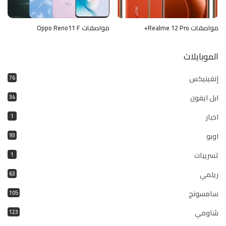
مواصفات Realme 12 Pro+
مواصفات Oppo Reno11 F
الموبايلات
إنفينيكس
76
ابل ايفون
34
اخبار
1
اوبو
93
تسريبات
1
ريلمي
63
سامسونج
105
شاومي
123