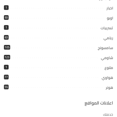
اخبار
1
اوبو
93
تسريبات
1
ريلمي
63
سامسونج
105
شاومي
123
متنوع
1
هواوي
77
هونر
55
اعلانات المواقع
خدمتك