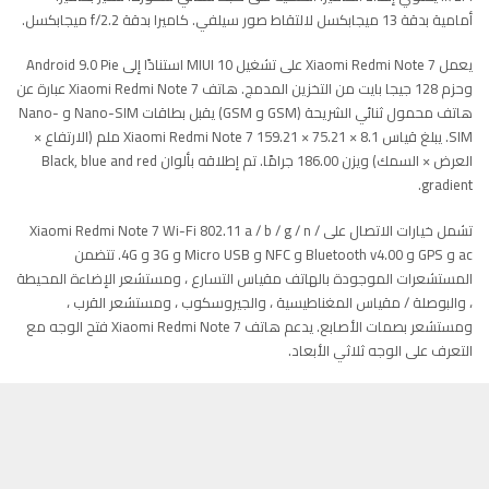
أمامية بدقة 13 ميجابكسل لالتقاط صور سيلفي. كاميرا بدقة f/2.2 ميجابكسل.
يعمل Xiaomi Redmi Note 7 على تشغيل MIUI 10 استنادًا إلى Android 9.0 Pie
وحزم 128 جيجا بايت من التخزين المدمج. هاتف Xiaomi Redmi Note 7 عبارة عن
هاتف محمول ثنائي الشريحة (GSM و GSM) يقبل بطاقات Nano-SIM و Nano-
SIM. يبلغ قياس Xiaomi Redmi Note 7 159.21 × 75.21 × 8.1 ملم (الارتفاع ×
العرض × السمك) ويزن 186.00 جرامًا. تم إطلاقه بألوان Black, blue and red
gradient.
تشمل خيارات الاتصال على
Wi-Fi 802.11 a / b / g / n /
Xiaomi Redmi Note 7
ac و GPS و Bluetooth v4.00 و NFC و Micro USB و 3G و 4G. تتضمن
المستشعرات الموجودة بالهاتف مقياس التسارع ، ومستشعر الإضاءة المحيطة
، والبوصلة / مقياس المغناطيسية ، والجيروسكوب ، ومستشعر القرب ،
ومستشعر بصمات الأصابع. يدعم هاتف Xiaomi Redmi Note 7 فتح الوجه مع
التعرف على الوجه ثلاثي الأبعاد.