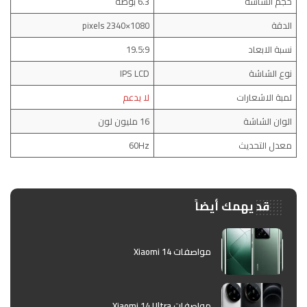
حجم الشاشة
6.3 بوصة
الدقة
1080×2340 pixels
نسبة الابعاد
19.5:9
نوع الشاشة
IPS LCD
لمبة الاشعارات
لا يدعم
الوان الشاشة
16 مليون لون
معدل التحديث
60Hz
قد يهمك أيضاً
مواصفات Xiaomi 14
مواصفات Xiaomi 14 Ultra