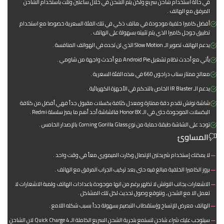
في حالة استخدام شاحن سريع ولكن يتم الشحن في خلال ساعتين وتلت باستخدام الشاحن
المرفق مع الهاتف .
أفضل كاميرا خلفية موجودة في هاتف ذكي في تلك الفئة السعرية خصوصا مع استخدام
تطبيق جوجل كاميرا الذي يتم تثبيته بسهولة على الهاتف .
يدعم الهاتف تصوير الـ Slow Motion الذي لن تجده في الهواتف المنافسة .
يأتي مع أحدث نظام تشغيل Android Pie مع أحدث واجهة من شاومي .
معالج ممتاز سناب دراجون 660 في هذه الفئة السعرية .
يدعم الـ IR Blaster الخاص بالتحكم في الأجهزة الكهربائية .
شاشة نوتش تقدم دقة ممتازة ومعدل كثافة بكسلات مقبول جداً فهي أفضل من كثافة
البكسلات الموجودة حتى في الـ Honor 8X فالشاشة أحد أهم ما يميز سلسلة Redmi .
توجد على الشاشة طبقة حماية من نوع Corning Gorilla Glass بالإصدار الخامس .
المساوئ
لا يمكنك إستخدام شريحتين الإتصال وكارت الميموري معاً في وقت واحد .
بروز الكاميرا الخلفية مبالغ فيه حتى بعد تركيب الجراب المرفق مع الهاتف .
الاشعارات بجانب النوتش لا تظهر برغم من انها موجودة باعدادات الهاتف ولمبة الاشعارات لا
تعمل الا مع الشحن , ونتوقع وصول تحديث لكل تلك المشاكل .
الهاتف معرض للإتساخ وإستقطاب التبصيم بسهولة جداً بسبب شكله اللامع .
سيتوجب عليك شراء شاحن لتستمع بتجرية الشحن السريع الكاملة الـ Quick Charge 4 لان الشاحن