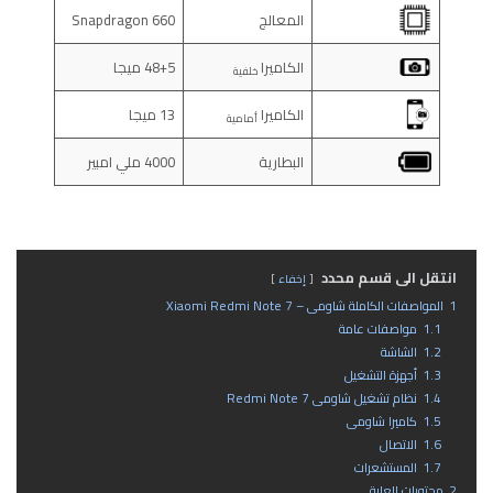
المعالج
Snapdragon 660
الكاميرا
48+5 ميجا
خلفية
الكاميرا
13 ميجا
أمامية
البطارية
4000 ملي امبير
انتقل الى قسم محدد
إخفاء
1
المواصفات الكاملة شاومى – Xiaomi Redmi Note 7
1.1
مواصفات عامة
1.2
الشاشة
1.3
أجهزة التشغيل
1.4
نظام تشغيل شاومى Redmi Note 7
1.5
كاميرا شاومى
1.6
الاتصال
1.7
المستشعرات
2
محتويات العلبة