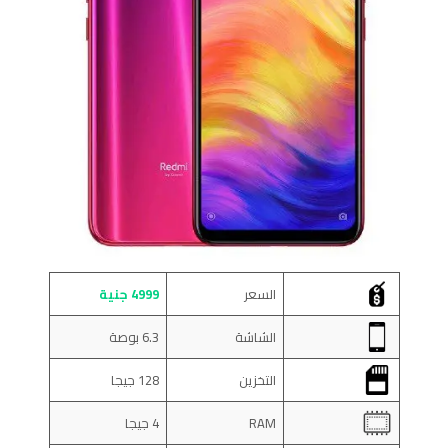
السعر
4999 جنية
الشاشة
6.3 بوصة
التخزين
128 جيجا
RAM
4 جيجا