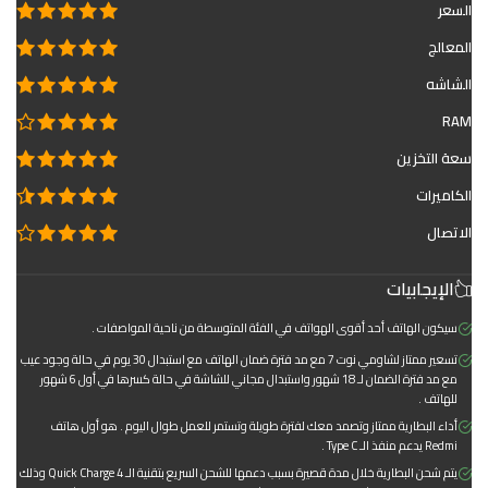
السعر
المعالج
الشاشه
RAM
سعة التخزين
الكاميرات
الاتصال
الإيجابيات
سيكون الهاتف أحد أقوى الهواتف في الفئة المتوسطة من ناحية المواصفات .
تسعير ممتاز لشاومي نوت 7 مع مد فترة ضمان الهاتف مع استبدال 30 يوم في حالة وجود عيب
مع مد فترة الضمان لـ 18 شهور واستبدال مجاني للشاشة في حالة كسرها في أول 6 شهور
للهاتف .
أداء البطارية ممتاز وتصمد معك لفترة طويلة وتستمر للعمل طوال اليوم . هو أول هاتف
Redmi يدعم منفذ الـ Type C .
يتم شحن البطارية خلال مدة قصيرة بسبب دعمها للشحن السريع بتقنية الـ Quick Charge 4 وذلك