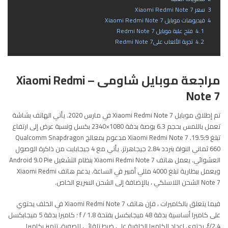
3
سعر Xiaomi Redmi Note 7
4
فيديوهات موبايل Xiaomi Redmi Note 7
4.1
فتح علبة موبايل Redmi Note 7
4.2
تجربة الألعاب علىRedmi Note 7
مراجعة موبايل شاومى – Xiaomi Redmi
Note 7
تم إطلاق موبايل Xiaomi Redmi Note 7 في مارس 2020. يأتي الهاتف بشاشة
تعمل باللمس بحجم 6.3 بوصة بدقة 1080×2340 بكسل ونسبة عرض إلى ارتفاع
تبلغ 19.5:9. Xiaomi Redmi Note 7 مدعوم بمعالج Qualcomm Snapdragon
660 ثماني النواة بتردد 2.84 جيجاهرتز. يأتي مع 4 جيجابايت من ذاكرة الوصول
العشوائي. يعمل هاتف Xiaomi Redmi Note 7 بنظام التشغيل Android 9.0 Pie
ويعمل ببطارية تبلغ 4000 مللي أمبير في الساعة. يدعم هاتف Xiaomi Redmi
Note 7 الشحن اللاسلكي ، بالإضافة إلى الشحن السريع الخاص.
فيما يتعلق بالكاميرات ، فإن هاتف Xiaomi Redmi Note 7 في الخلف يحتوي
على كاميرا أساسية بدقة 48 ميجابكسل بفتحة f / 1.8 ؛ كاميرا بدقة 5 ميجابكسل
f/2.4. يحتوي إعداد الكاميرا الخلفية على ضبط تلقائي للصورة. تتميز بكاميرا