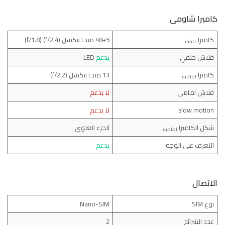
كاميرا شاومى
كاميرا
48+5 ميجا بيكسل (f/2.4) (f/1.8)
خلفية
فلاش خلفي
يدعم
LED
كاميرا
13 ميجا بيكسل (f/2.2)
امامية
فلاش امامي
لا يدعم
slow motion
لا يدعم
شكل الكاميرا
الجزء العلوي
امامية
التعرف على الوجه
يدعم
الاتصال
نوع SIM
Nano-SIM
عدد الشرائح
2